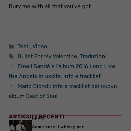
Bury me with all that you’ve got
Categorie
Testi
,
Video
Tag
Bullet For My Valentine
,
Traduzioni
Emeli Sandé e l’album 2016 Long Live
the Angels in uscita: info e tracklist
Mario Biondi: info e tracklist del nuovo
album Best of Soul
ARTICOLI RECENTI
NEWS
Come bere il whisky per