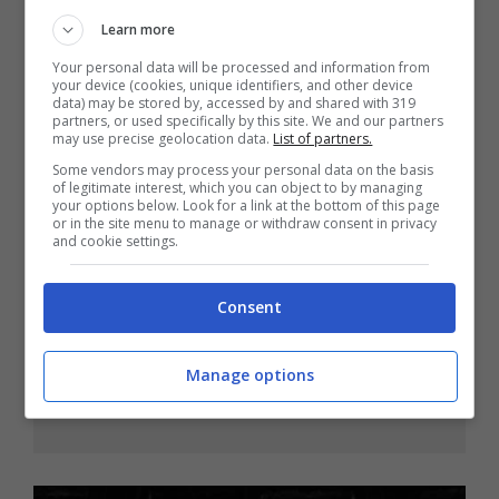
Learn more
[Conclusione]
Your personal data will be processed and information from
Non ho bisogno di te
your device (cookies, unique identifiers, and other device
data) may be stored by, accessed by and shared with 319
Non ho bisogno di te
partners, or used specifically by this site. We and our partners
may use precise geolocation data.
List of partners.
Troppe decisioni errate
Some vendors may process your personal data on the basis
of legitimate interest, which you can object to by managing
Non ci hai pensato abbastanza
your options below. Look for a link at the bottom of this page
or in the site menu to manage or withdraw consent in privacy
Quindi quello che sto dicendo a me non
and cookie settings.
serve
Consent
Non ho bisogno di te
Seppelliscimi meglio che puoi
Manage options