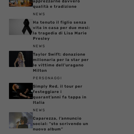
apprezzarne davvero
qualità e tradizione
NEWS
Ha tenuto il figlio senza
vita in casa per due mesi:
la tragedia di Lisa Marie
Presley
NEWS
Taylor Swift: donazione
milionaria per la star per
le vittime dell’uragano
Milton
PERSONAGGI
Simply Red, il tour per
festeggiare i
quarant’anni fa tappa in
Italia
NEWS
Caparezza, l’annuncio
social: “sto scrivendo un
nuovo album”