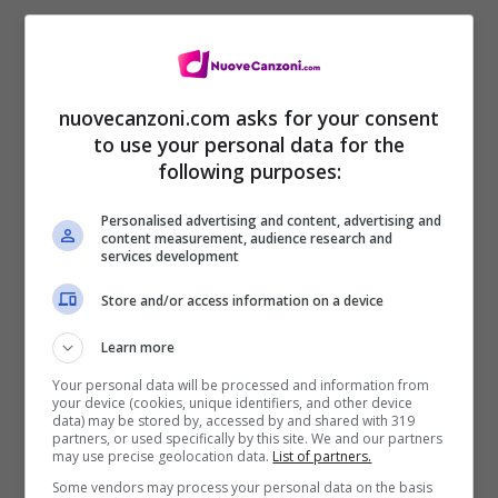
Dopo l’immagine della copertina frontale,
potete leggere i titoli di tutti i brani
nuovecanzoni.com asks for your consent
to use your personal data for the
contenuti in quest’album, che risulta essere
following purposes:
uno dei più coraggiosi e originali che la
Personalised advertising and content, advertising and
Blige abbia mai realizzato. Cliccando sui
content measurement, audience research and
services development
rispettivi link, potete ascoltare ogni singolo
Store and/or access information on a device
pezzo in
streaming
gratuito e legale.
Learn more
Your personal data will be processed and information from
your device (cookies, unique identifiers, and other device
data) may be stored by, accessed by and shared with 319
partners, or used specifically by this site. We and our partners
may use precise geolocation data.
List of partners.
Some vendors may process your personal data on the basis