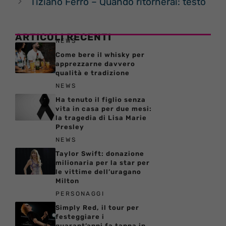
Tiziano Ferro – Quando ritornerai: testo
ARTICOLI RECENTI
NEWS
Come bere il whisky per
apprezzarne davvero
qualità e tradizione
NEWS
Ha tenuto il figlio senza
vita in casa per due mesi:
la tragedia di Lisa Marie
Presley
NEWS
Taylor Swift: donazione
milionaria per la star per
le vittime dell’uragano
Milton
PERSONAGGI
Simply Red, il tour per
festeggiare i
quarant’anni fa tappa in