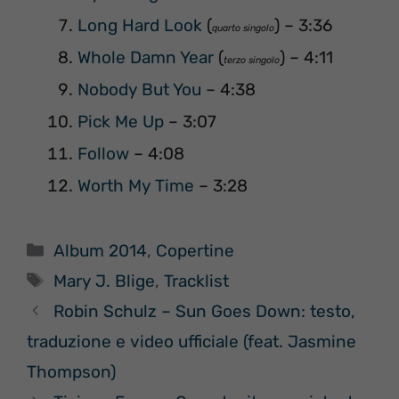
Long Hard Look
(
) – 3:36
quarto singolo
Whole Damn Year
(
) – 4:11
terzo singolo
Nobody But You
– 4:38
Pick Me Up
– 3:07
Follow
– 4:08
Worth My Time
– 3:28
Categorie
Album 2014
,
Copertine
Tag
Mary J. Blige
,
Tracklist
Robin Schulz – Sun Goes Down: testo,
traduzione e video ufficiale (feat. Jasmine
Thompson)