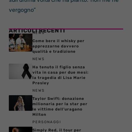
vergogno”
ARTICOLI RECENTI
NEWS
Come bere il whisky per
apprezzarne davvero
qualità e tradizione
NEWS
Ha tenuto il figlio senza
vita in casa per due mesi:
la tragedia di Lisa Marie
Presley
NEWS
Taylor Swift: donazione
milionaria per la star per
le vittime dell’uragano
Milton
PERSONAGGI
Simply Red, il tour per