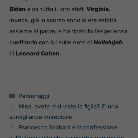
Biden
e da tutto il loro staff.
Virginia
,
invece, già lo scorso anno si era esibita
assieme al padre, e ha ripetuto l’esperienza
duettando con lui sulle note di
Hallelujah
,
di
Leonard Cohen
.
Categorie
Personaggi
Mina, avete mai visto la figlia? E’ una
somiglianza incredibile
Francesco Gabbani e la confessione
sull’ultima volta che ha pianto:”non me ne