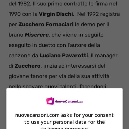
del 1982. Il suo primo contratto lo firma nel
1990 con la
Virgin Dischi
. Nel 1992 registra
per
Zucchero Fornaciari
le demo per il
brano
Miserere
, che viene in seguito
eseguito in duetto con l’autore della
canzone da
Luciano Pavarotti
. Il manager
di
Zucchero
, inizia ad interessarsi del
giovane tenore per via della sua attività
nello scovare nuovi talenti, facendogli
avere un contratto con la
Sugar
di
Caterina Caselli
.
nuovecanzoni.com asks for your consent
to use your personal data for the
following purposes: