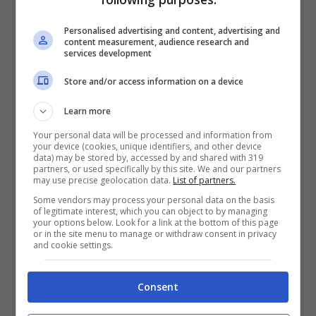
Personalised advertising and content, advertising and
content measurement, audience research and
services development
Store and/or access information on a device
Learn more
Your personal data will be processed and information from
your device (cookies, unique identifiers, and other device
data) may be stored by, accessed by and shared with 319
partners, or used specifically by this site. We and our partners
Così, nel 1994 entra a far parte della
may use precise geolocation data.
List of partners.
categoria
Nuove Proposte
del
Festival di
Some vendors may process your personal data on the basis
of legitimate interest, which you can object to by managing
your options below. Look for a link at the bottom of this page
Sanremo
, con il brano
Il mare calmo della
or in the site menu to manage or withdraw consent in privacy
and cookie settings.
sera
uscendone vincitore. Nel 1995 sale
nuovamente sul palco del
Teatro Ariston,
Consent
questa volta in qualità di
Big
con il brano