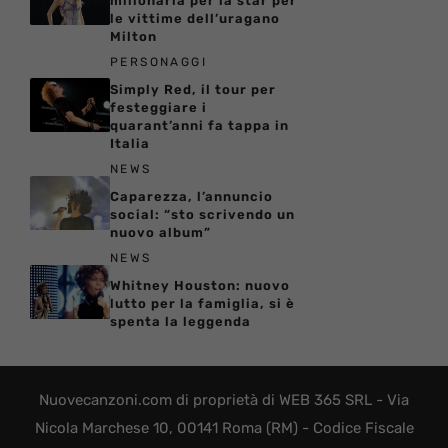
milionaria per la star per
le vittime dell’uragano
Milton
PERSONAGGI
Simply Red, il tour per
festeggiare i
quarant’anni fa tappa in
Italia
NEWS
Caparezza, l’annuncio
social: “sto scrivendo un
nuovo album”
NEWS
Whitney Houston: nuovo
lutto per la famiglia, si è
spenta la leggenda
Nuovecanzoni.com di proprietà di WEB 365 SRL - Via
Nicola Marchese 10, 00141 Roma (RM) - Codice Fiscale