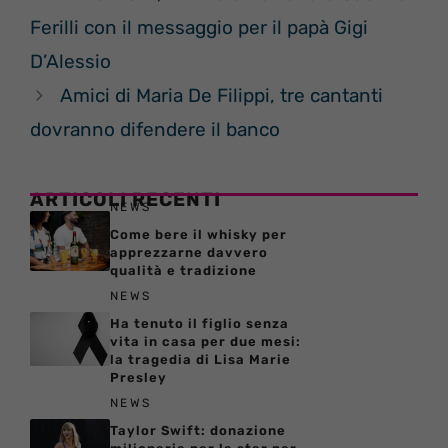
Ferilli con il messaggio per il papà Gigi
D’Alessio
Amici di Maria De Filippi, tre cantanti
dovranno difendere il banco
ARTICOLI RECENTI
NEWS
Come bere il whisky per
apprezzarne davvero
qualità e tradizione
NEWS
Ha tenuto il figlio senza
vita in casa per due mesi:
la tragedia di Lisa Marie
Presley
NEWS
Taylor Swift: donazione