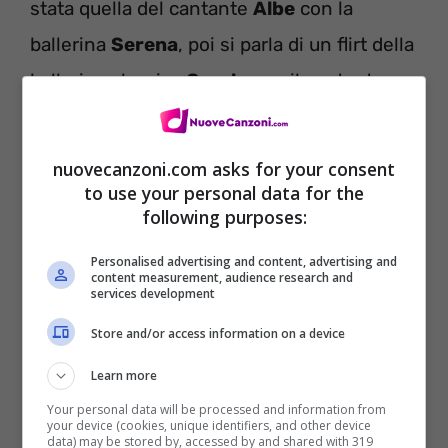
stata quella del cantante
Albe
con la
ballerina
Serena
, poi si parla di un flirt della
ballerina classica
Carola
con il cantante
Luigi
per poi proseguire con i baci tra
Dario
e
Sissi
e c’è un rapporto speciale tra
LDA
nuovecanzoni.com asks for your consent
ed
Elena
.
to use your personal data for the
following purposes:
Personalised advertising and content, advertising and
content measurement, audience research and
services development
Store and/or access information on a device
Learn more
Your personal data will be processed and information from
your device (cookies, unique identifiers, and other device
data) may be stored by, accessed by and shared with 319