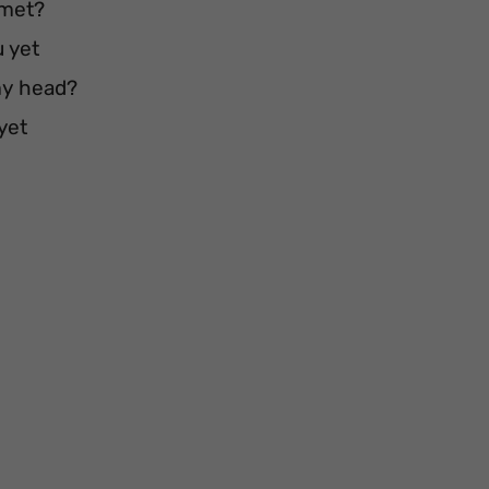
 met?
u yet
my head?
yet