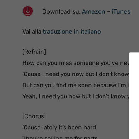
Download su:
Amazon
–
iTunes
Vai alla
traduzione in italiano
[Refrain]
How can you miss someone you’ve never
‘Cause I need you now but I don’t know yo
But can you find me soon because I’m in 
Yeah, I need you now but I don’t know you 
[Chorus]
‘Cause lately it’s been hard
They’re selling me for parts