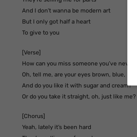
And I don’t wanna be modern art
But I only got half a heart
To give to you
[Verse]
How can you miss someone you’ve never
Oh, tell me, are your eyes brown, blue, or 
And do you like it with sugar and cream?
Or do you take it straight, oh, just like me?
[Chorus]
Yeah, lately it’s been hard