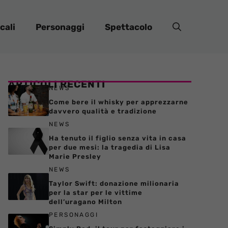
cali
Personaggi
Spettacolo
ARTICOLI RECENTI
NEWS
Come bere il whisky per apprezzarne
davvero qualità e tradizione
NEWS
Ha tenuto il figlio senza vita in casa
per due mesi: la tragedia di Lisa
Marie Presley
NEWS
Taylor Swift: donazione milionaria
per la star per le vittime
dell’uragano Milton
PERSONAGGI