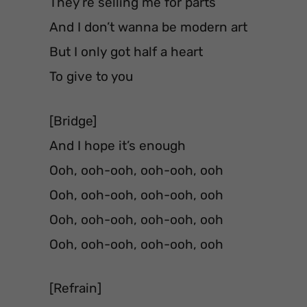
They’re selling me for parts
And I don’t wanna be modern art
But I only got half a heart
To give to you
[Bridge]
And I hope it’s enough
Ooh, ooh-ooh, ooh-ooh, ooh
Ooh, ooh-ooh, ooh-ooh, ooh
Ooh, ooh-ooh, ooh-ooh, ooh
Ooh, ooh-ooh, ooh-ooh, ooh
[Refrain]