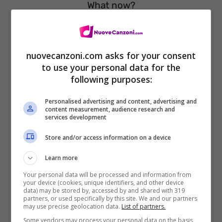
What now?
I dont know where to go
I dont know what to feel
nuovecanzoni.com asks for your consent
to use your personal data for the
I dont know how to cry
following purposes:
I dont know ow ow why
Personalised advertising and content, advertising and
I dont know where to go
content measurement, audience research and
services development
I dont know what to feel
Store and/or access information on a device
I dont know how to cry
Learn more
I dont know ow ow why
Your personal data will be processed and information from
I dont know where to go
your device (cookies, unique identifiers, and other device
data) may be stored by, accessed by and shared with 319
I dont know what to feel
partners, or used specifically by this site. We and our partners
may use precise geolocation data.
List of partners.
I dont know how to cry
Some vendors may process your personal data on the basis