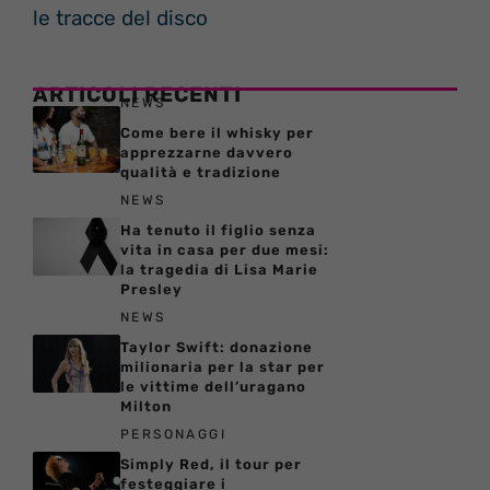
le tracce del disco
ARTICOLI RECENTI
NEWS
Come bere il whisky per
apprezzarne davvero
qualità e tradizione
NEWS
Ha tenuto il figlio senza
vita in casa per due mesi:
la tragedia di Lisa Marie
Presley
NEWS
Taylor Swift: donazione
milionaria per la star per
le vittime dell’uragano
Milton
PERSONAGGI
Simply Red, il tour per
festeggiare i