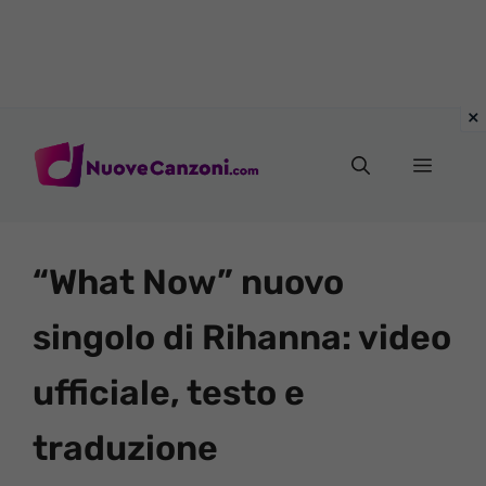
Vai
al
Menu
contenuto
“What Now” nuovo
singolo di Rihanna: video
ufficiale, testo e
traduzione