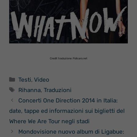
Credit traduzione: Fidicaro.net
Categorie
Testi
,
Video
Tag
Rihanna
,
Traduzioni
Concerti One Direction 2014 in Italia:
date, tappe ed informazioni sui biglietti del
Where We Are Tour negli stadi
Mondovisione nuovo album di Ligabue: