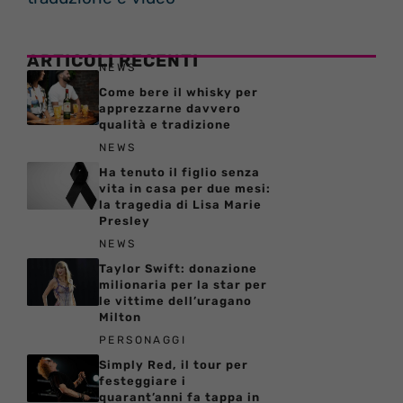
ARTICOLI RECENTI
NEWS
Come bere il whisky per
apprezzarne davvero
qualità e tradizione
NEWS
Ha tenuto il figlio senza
vita in casa per due mesi:
la tragedia di Lisa Marie
Presley
NEWS
Taylor Swift: donazione
milionaria per la star per
le vittime dell’uragano
Milton
PERSONAGGI
Simply Red, il tour per
festeggiare i
quarant’anni fa tappa in