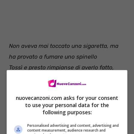
Non aveva mai toccato una sigaretta, ma
ha provato a fumare uno spinello
Tossì e presto rimpianse di averlo fatto,
urlando “Qual’è lo scopo?!”
E ogni volta che vedeva quella ragazza la
nuovecanzoni.com asks for your consent
sua faccia diventava rossa
to use your personal data for the
Nonostante abbia detto agli altri che la
following purposes:
portò a letto
Personalised advertising and content, advertising and
content measurement, audience research and
Ma quando lo vedi a tavola