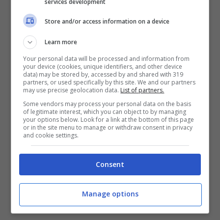
services development
Si rivela essere piuttosto stabile
Store and/or access information on a device
E quando la palla bianca colpisce la tazza
Learn more
rossa
Your personal data will be processed and information from
Lui è il peggior figlio di pu**ana nel club
your device (cookies, unique identifiers, and other device
data) may be stored by, accessed by and shared with 319
partners, or used specifically by this site. We and our partners
Poi fa la danza pong
may use precise geolocation data.
List of partners.
Poi fa la danza pong
Some vendors may process your personal data on the basis
of legitimate interest, which you can object to by managing
your options below. Look for a link at the bottom of this page
or in the site menu to manage or withdraw consent in privacy
Scarica la suoneria “Pong Dance” sul tuo cellulare
and cookie settings.
Consent
Manage options
Pong Dance testo