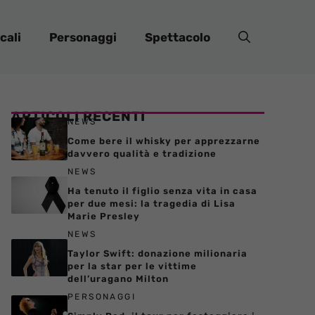
cali
Personaggi
Spettacolo
ARTICOLI RECENTI
NEWS
Come bere il whisky per apprezzarne
davvero qualità e tradizione
NEWS
Ha tenuto il figlio senza vita in casa
per due mesi: la tragedia di Lisa
Marie Presley
NEWS
Taylor Swift: donazione milionaria
per la star per le vittime
dell’uragano Milton
PERSONAGGI