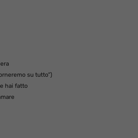
vera
iorneremo su tutto”)
e hai fatto
 amare