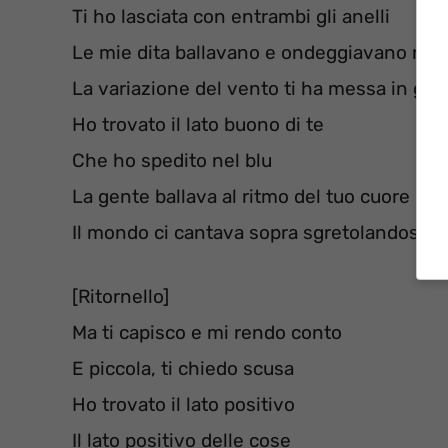
Ti ho lasciata con entrambi gli anelli
Le mie dita ballavano e ondeggiavano nell
La variazione del vento ti ha messa in gin
Ho trovato il lato buono di te
Che ho spedito nel blu
La gente ballava al ritmo del tuo cuore
Il mondo ci cantava sopra sgretolandosi
[Ritornello]
Ma ti capisco e mi rendo conto
E piccola, ti chiedo scusa
Ho trovato il lato positivo
Il lato positivo delle cose