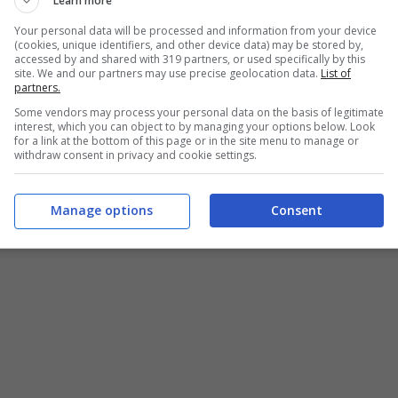
Learn more
Your personal data will be processed and information from your device
a brezza
(cookies, unique identifiers, and other device data) may be stored by,
accessed by and shared with 319 partners, or used specifically by this
site. We and our partners may use precise geolocation data.
List of
occhio
partners.
Some vendors may process your personal data on the basis of legitimate
interest, which you can object to by managing your options below. Look
for a link at the bottom of this page or in the site menu to manage or
withdraw consent in privacy and cookie settings.
Manage options
Consent