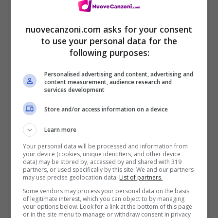
Low life for life ‘cause I’m heartless
Said I’m heartless
nuovecanzoni.com asks for your consent
to use your personal data for the
Trying to be a better man, but I’m heartless
following purposes:
Never be a wedding plan for the heartless
Personalised advertising and content, advertising and
Low life for life ‘cause I’m heartless
content measurement, audience research and
services development
Store and/or access information on a device
Learn more
Your personal data will be processed and information from
your device (cookies, unique identifiers, and other device
data) may be stored by, accessed by and shared with 319
partners, or used specifically by this site. We and our partners
(Diamine)
may use precise geolocation data.
List of partners.
Some vendors may process your personal data on the basis
Non dovrei avere fretta
of legitimate interest, which you can object to by managing
your options below. Look for a link at the bottom of this page
or in the site menu to manage or withdraw consent in privacy