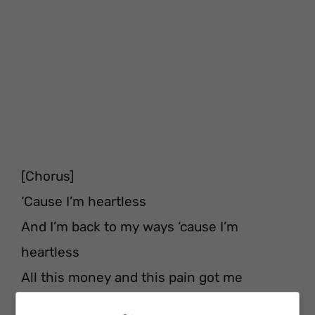
[Chorus]
‘Cause I’m heartless
And I’m back to my ways ‘cause I’m
heartless
All this money and this pain got me
heartless