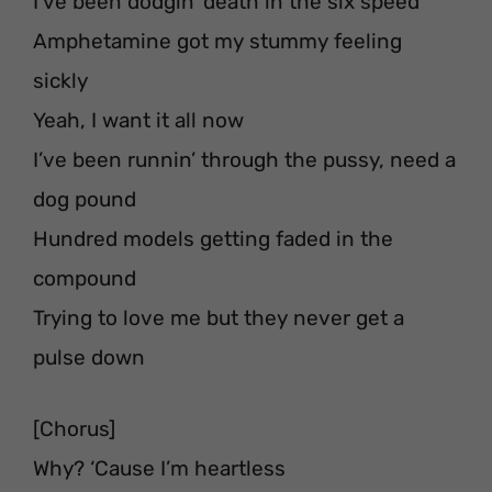
I’ve been dodgin’ death in the six speed
Amphetamine got my stummy feeling
sickly
Yeah, I want it all now
I’ve been runnin’ through the pussy, need a
dog pound
Hundred models getting faded in the
compound
Trying to love me but they never get a
pulse down
[Chorus]
Why? ‘Cause I’m heartless