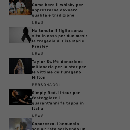
Come bere il whisky per
apprezzarne davvero
qualità e tradizione
NEWS
Ha tenuto il figlio senza
vita in casa per due mesi:
la tragedia di Lisa Marie
Presley
NEWS
Taylor Swift: donazione
milionaria per la star per
le vittime dell’uragano
Milton
PERSONAGGI
Simply Red, il tour per
festeggiare i
quarant’anni fa tappa in
Italia
NEWS
Caparezza, l’annuncio
social: “sto scrivendo un