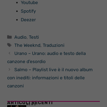
Youtube
Spotify
Deezer
Categorie
Audio
,
Testi
Tag
The Weeknd
,
Traduzioni
Urano – Urano: audio e testo della
canzone d’esordio
Salmo – Playlist live è il nuovo album
con inediti: informazioni e titoli delle
canzoni
ARTICOLI RECENTI
NEWS