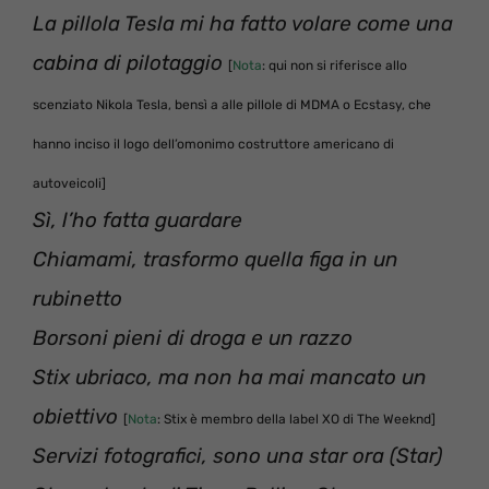
La pillola Tesla mi ha fatto volare come una
cabina di pilotaggio
[
Nota
: qui non si riferisce allo
scenziato Nikola Tesla, bensì a alle pillole di MDMA o Ecstasy, che
hanno inciso il logo dell’omonimo costruttore americano di
autoveicoli]
Sì, l’ho fatta guardare
Chiamami, trasformo quella figa in un
rubinetto
Borsoni pieni di droga e un razzo
Stix ubriaco, ma non ha mai mancato un
obiettivo
[
Nota
: Stix è membro della label XO di The Weeknd]
Servizi fotografici, sono una star ora (Star)