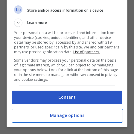
Store and/or access information on a device
Learn more
Your personal data will be processed and information from
your device (cookies, unique identifiers, and other device
data) may be stored by, accessed by and shared with 319
partners, or used specifically by this site. We and our partners
may use precise geolocation data.
List of partners.
Some vendors may process your personal data on the basis
Rosalba – Bipolare: video
of legitimate interest, which you can object to by managing
your options below. Look for a link at the bottom of this page
ufficiale e testo del singolo
or in the site menu to manage or withdraw consent in privacy
d’esordio della youtuber
and cookie settings.
9 Maggio 2019
Consent
Manage options