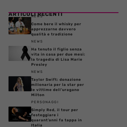
ARTICOLI RECENTI
NEWS
Come bere il whisky per
apprezzarne davvero
qualità e tradizione
NEWS
Ha tenuto il figlio senza
vita in casa per due mesi:
la tragedia di Lisa Marie
Presley
NEWS
Taylor Swift: donazione
milionaria per la star per
le vittime dell’uragano
Milton
PERSONAGGI
Simply Red, il tour per
festeggiare i
quarant’anni fa tappa in
Italia