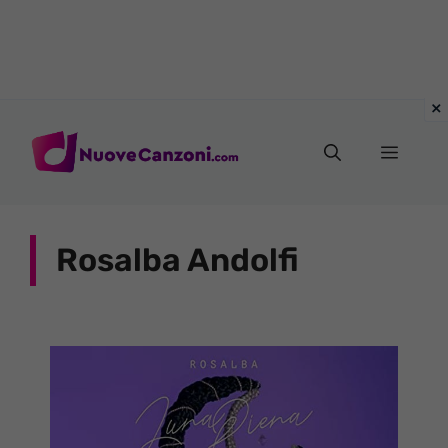
Vai
al
Menu
contenuto
Rosalba Andolfi