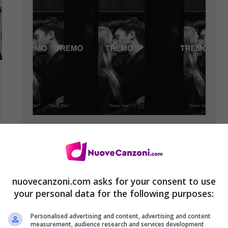
Riki – Tremo è il nuovo singolo nella
nuovecanzoni.com asks for your consent to use
nuova versione (Dolce Vita): audio e
your personal data for the following purposes:
testo + video
Personalised advertising and content, advertising and content
28 Marzo 2018
measurement, audience research and services development