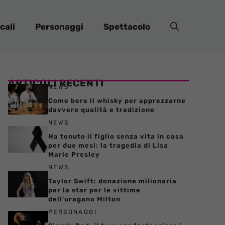
cali
Personaggi
Spettacolo
ARTICOLI RECENTI
NEWS
Come bere il whisky per apprezzarne
davvero qualità e tradizione
NEWS
Ha tenuto il figlio senza vita in casa
per due mesi: la tragedia di Lisa
Marie Presley
NEWS
Taylor Swift: donazione milionaria
per la star per le vittime
dell’uragano Milton
PERSONAGGI