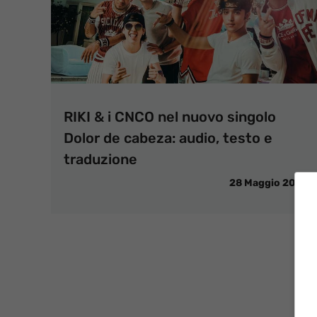
RIKI & i CNCO nel nuovo singolo
Dolor de cabeza: audio, testo e
traduzione
28 Maggio 2018