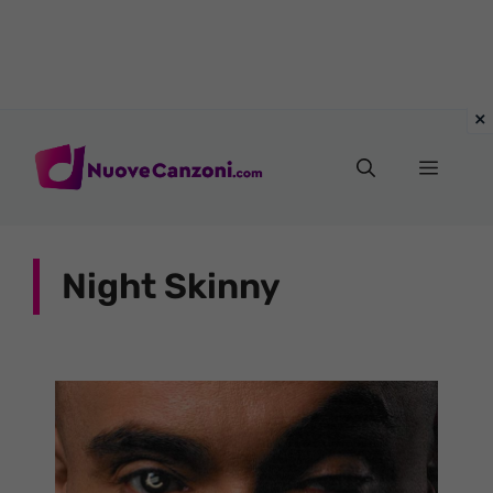
Vai
al
Menu
contenuto
Night Skinny