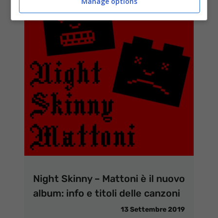
Manage options
Night Skinny – Mattoni è il nuovo
album: info e titoli delle canzoni
13 Settembre 2019