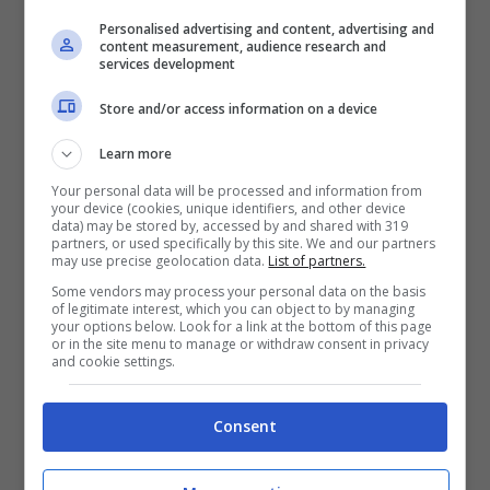
Personalised advertising and content, advertising and
content measurement, audience research and
services development
Store and/or access information on a device
Learn more
Night Skinny – Mattoni feat.
Your personal data will be processed and information from
Noyz Narcos, Shiva, Speranza,
your device (cookies, unique identifiers, and other device
data) may be stored by, accessed by and shared with 319
Guè Pequeno, Achille Lauro,
partners, or used specifically by this site. We and our partners
may use precise geolocation data.
List of partners.
Geôlier, Lazza, Ernia, Side Baby
Some vendors may process your personal data on the basis
& Taxi B: audio, testo e
of legitimate interest, which you can object to by managing
your options below. Look for a link at the bottom of this page
traduzione della canzone
or in the site menu to manage or withdraw consent in privacy
and cookie settings.
13 Settembre 2019
Consent