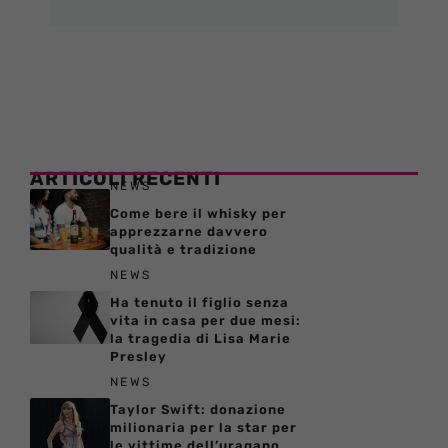
ARTICOLI RECENTI
NEWS
Come bere il whisky per
apprezzarne davvero
qualità e tradizione
NEWS
Ha tenuto il figlio senza
vita in casa per due mesi:
la tragedia di Lisa Marie
Presley
NEWS
Taylor Swift: donazione
milionaria per la star per
le vittime dell’uragano