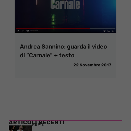
Andrea Sannino: guarda il video
di “Carnale” + testo
22 Novembre 2017
ARTICOLI RECENTI
NEWS