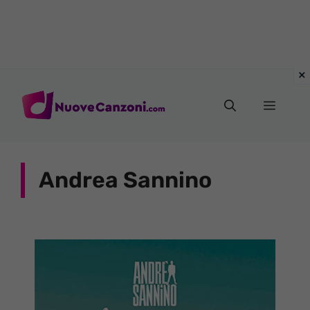
Vai
al
Menu
contenuto
Andrea Sannino