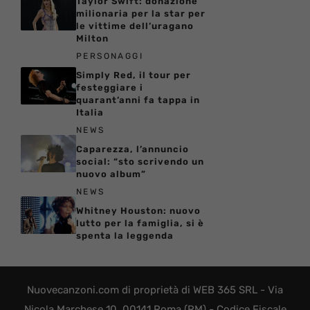
Taylor Swift: donazione
milionaria per la star per
le vittime dell’uragano
Milton
PERSONAGGI
Simply Red, il tour per
festeggiare i
quarant’anni fa tappa in
Italia
NEWS
Caparezza, l’annuncio
social: “sto scrivendo un
nuovo album”
NEWS
Whitney Houston: nuovo
lutto per la famiglia, si è
spenta la leggenda
Nuovecanzoni.com di proprietà di WEB 365 SRL - Via
Nicola Marchese 10, 00141 Roma (RM) - Codice Fiscale