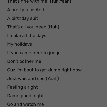
That’s fine with me (Huh,Yeah)
A pretty face And
A birthday suit
That’s all you need (Huh)
I make all the days
My holidays
If you came here to judge
Don’t bother me
Cuz I’m bout to get dumb right now
Just wait and see (Yeah)
Feeling alright
Damn good night
Go and watch me