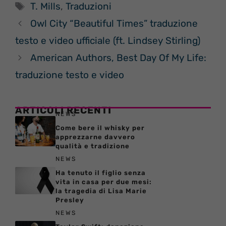
Tag
T. Mills
,
Traduzioni
Owl City “Beautiful Times” traduzione
testo e video ufficiale (ft. Lindsey Stirling)
American Authors, Best Day Of My Life:
traduzione testo e video
ARTICOLI RECENTI
NEWS
Come bere il whisky per
apprezzarne davvero
qualità e tradizione
NEWS
Ha tenuto il figlio senza
vita in casa per due mesi:
la tragedia di Lisa Marie
Presley
NEWS