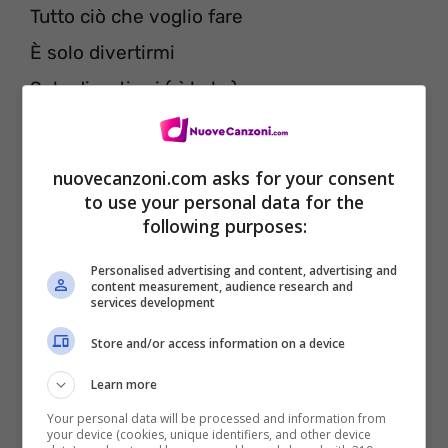
Tutto ciò che voglio fare
È solo divertirmi
Solo divertirmi (sì baby)
Una volta per il divertimento
nuovecanzoni.com asks for your consent
Una volta per il divertimento
to use your personal data for the
Due volte per le cattive ragazze
following purposes:
Tre piani pieni di gente
Personalised advertising and content, advertising and
content measurement, audience research and
Dimentica i tuoi problemi
services development
Altri cinque doppi
Store and/or access information on a device
Alle 6 di mattina ancora in piedi
Learn more
Lo sai (sì baby)
Your personal data will be processed and information from
your device (cookies, unique identifiers, and other device