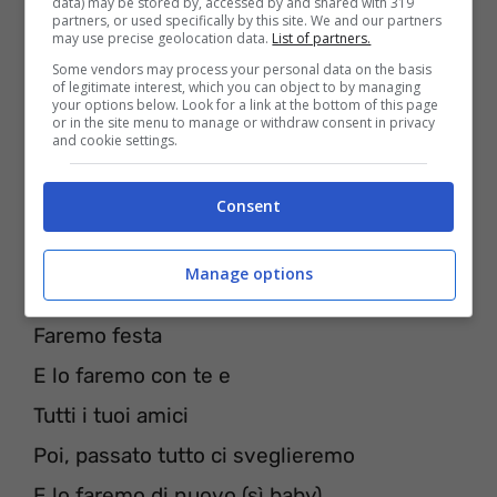
data) may be stored by, accessed by and shared with 319
partners, or used specifically by this site. We and our partners
Tutto ciò che voglio fare
may use precise geolocation data.
List of partners.
È solo divertirmi
Some vendors may process your personal data on the basis
of legitimate interest, which you can object to by managing
Solo divertirmi (sì baby)
your options below. Look for a link at the bottom of this page
or in the site menu to manage or withdraw consent in privacy
and cookie settings.
Sì baby
Tutto ciò che voglio fare
Consent
È solo divertirmi
Solo divertirmi
Manage options
Faremo festa
E lo faremo con te e
Tutti i tuoi amici
Poi, passato tutto ci sveglieremo
E lo faremo di nuovo (sì baby)