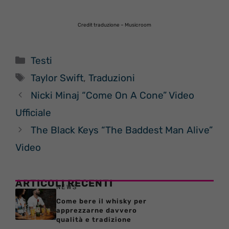
Credit traduzione – Musicroom
Categorie
Testi
Tag
Taylor Swift
,
Traduzioni
Nicki Minaj “Come On A Cone” Video
Ufficiale
The Black Keys “The Baddest Man Alive”
Video
ARTICOLI RECENTI
NEWS
Come bere il whisky per
apprezzarne davvero
qualità e tradizione