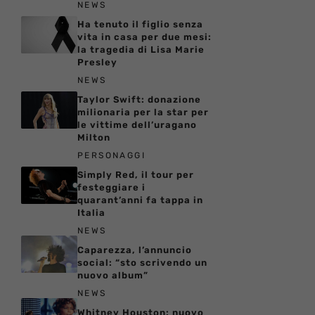
NEWS
Ha tenuto il figlio senza
vita in casa per due mesi:
la tragedia di Lisa Marie
Presley
NEWS
Taylor Swift: donazione
milionaria per la star per
le vittime dell’uragano
Milton
PERSONAGGI
Simply Red, il tour per
festeggiare i
quarant’anni fa tappa in
Italia
NEWS
Caparezza, l’annuncio
social: “sto scrivendo un
nuovo album”
NEWS
Whitney Houston: nuovo