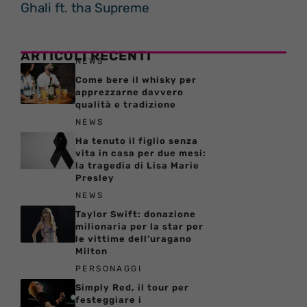
Ghali ft. tha Supreme
ARTICOLI RECENTI
NEWS
Come bere il whisky per
apprezzarne davvero
qualità e tradizione
NEWS
Ha tenuto il figlio senza
vita in casa per due mesi:
la tragedia di Lisa Marie
Presley
NEWS
Taylor Swift: donazione
milionaria per la star per
le vittime dell’uragano
Milton
PERSONAGGI
Simply Red, il tour per
festeggiare i