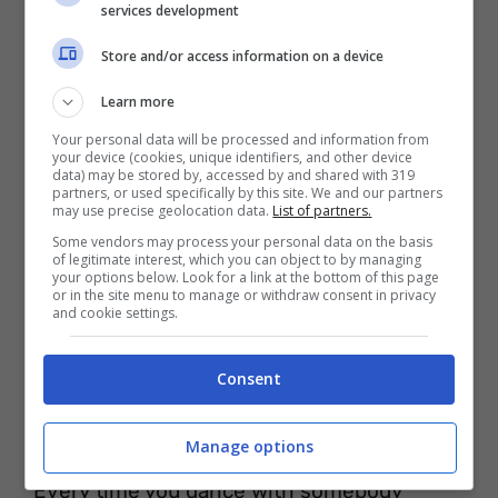
Hah-ah-ah-ah-oh
services development
Store and/or access information on a device
Learn more
Your personal data will be processed and information from
your device (cookies, unique identifiers, and other device
data) may be stored by, accessed by and shared with 319
partners, or used specifically by this site. We and our partners
may use precise geolocation data.
List of partners.
Some vendors may process your personal data on the basis
of legitimate interest, which you can object to by managing
your options below. Look for a link at the bottom of this page
or in the site menu to manage or withdraw consent in privacy
and cookie settings.
[Outro]
Consent
Every time your lips touch another
Manage options
Hah-ah-ah-ah-oh
Every time you dance with somebody