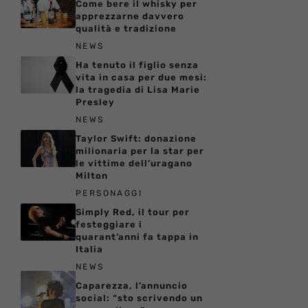
Come bere il whisky per
apprezzarne davvero
qualità e tradizione
NEWS
Ha tenuto il figlio senza
vita in casa per due mesi:
la tragedia di Lisa Marie
Presley
NEWS
Taylor Swift: donazione
milionaria per la star per
le vittime dell’uragano
Milton
PERSONAGGI
Simply Red, il tour per
festeggiare i
quarant’anni fa tappa in
Italia
NEWS
Caparezza, l’annuncio
social: “sto scrivendo un