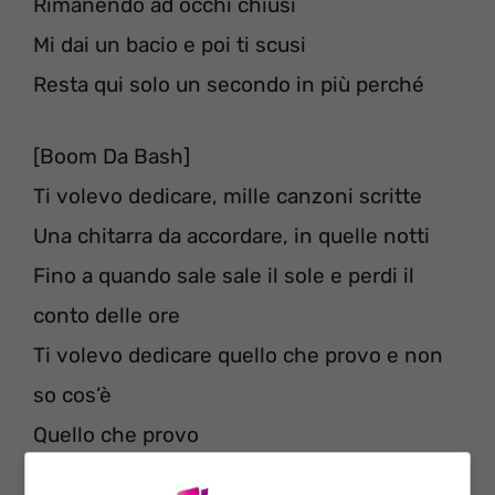
Rimanendo ad occhi chiusi
Mi dai un bacio e poi ti scusi
Resta qui solo un secondo in più perché
[Boom Da Bash]
Ti volevo dedicare, mille canzoni scritte
Una chitarra da accordare, in quelle notti
Fino a quando sale sale il sole e perdi il
conto delle ore
Ti volevo dedicare quello che provo e non
so cos’è
Quello che provo