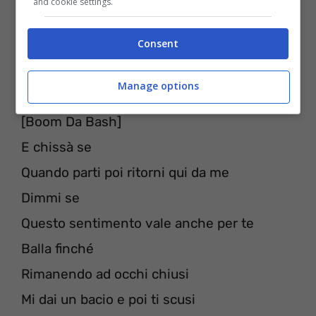
and cookie settings.
Consent
Manage options
[Boom Da Bash]
E chissà se
Quando parti poi ritorni qui da me
Dimmi se
Questo sentimento vale anche per te
Balla finché
Rimanendo ad occhi chiusi
Mi dai un bacio e poi ti scusi