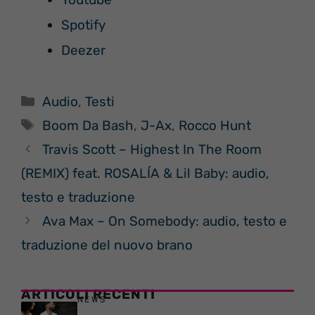
Spotify
Deezer
Categorie
Audio
,
Testi
Tag
Boom Da Bash
,
J-Ax
,
Rocco Hunt
Travis Scott – Highest In The Room
(REMIX) feat. ROSALÍA & Lil Baby: audio,
testo e traduzione
Ava Max – On Somebody: audio, testo e
traduzione del nuovo brano
ARTICOLI RECENTI
NEWS