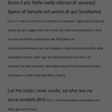
Sono il più fatto nella stanza (è accesa)
Spero di farcela ad uscire di qui (andiamo)
[
Nota
: Il
video
mostra Travis è fatto di cannabis. “Spero di farcela ad
uscire da qui” suggerisce che Travis sia nella fase paranoica, che è
un comune effetto collaterale del THC (delta-9-
tetraidrocannabinolo, uno dei maggiori e più noti principi attivi della
cannabis). Inoltre, nella riga “Mi riempiono (più corretto “mi
riempie”) di idee la mente” potrebbe sempre fare riferimento alla
marijuana, a volte chiamata Mary Jane.]
Lei Ha visto i miei occhi, sa che me ne
sono andato (Ah)
[
Nota
: chi fuma erba è inevitabile che
abbia gli occhi rossi.]