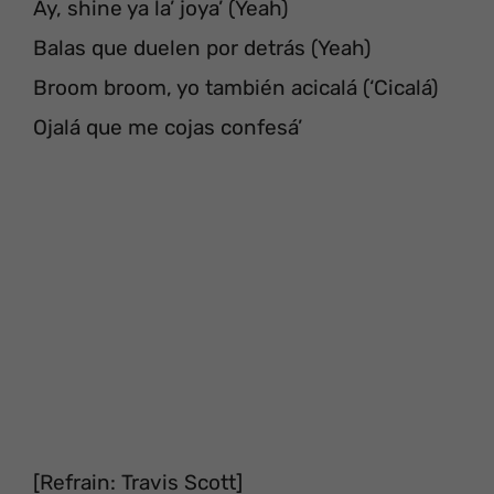
Ay, shine ya la’ joya’ (Yeah)
Balas que duelen por detrás (Yeah)
Broom broom, yo también acicalá (‘Cicalá)
Ojalá que me cojas confesá’
[Refrain: Travis Scott]