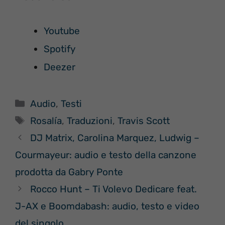
Youtube
Spotify
Deezer
Categorie
Audio
,
Testi
Tag
Rosalía
,
Traduzioni
,
Travis Scott
DJ Matrix, Carolina Marquez, Ludwig –
Courmayeur: audio e testo della canzone
prodotta da Gabry Ponte
Rocco Hunt – Ti Volevo Dedicare feat.
J-AX e Boomdabash: audio, testo e video
del singolo