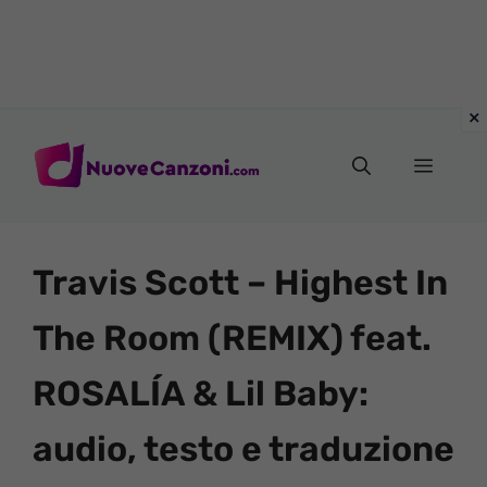
Vai
al
Menu
contenuto
Travis Scott – Highest In
The Room (REMIX) feat.
ROSALÍA & Lil Baby:
audio, testo e traduzione