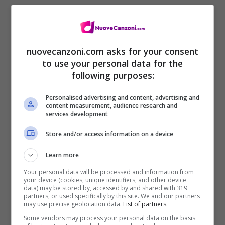
I’ma spin ya, try to play me
I been trappin’ up the millions, used to trap
it off a RAZR
nuovecanzoni.com asks for your consent
to use your personal data for the
Back when I was sellin’ two-for-five plays,
following purposes:
called in my RAZR
Personalised advertising and content, advertising and
Niggas never had to give it to me, I want it,
content measurement, audience research and
services development
I’ma take it
Store and/or access information on a device
Guaranteed to tell a ho goodbye if she don’t
try to get naked
Learn more
Your personal data will be processed and information from
I’m like mmh
your device (cookies, unique identifiers, and other device
data) may be stored by, accessed by and shared with 319
Mmh, gotta get up out my room
partners, or used specifically by this site. We and our partners
may use precise geolocation data.
List of partners.
Got some more bad vibes comin’ through
Some vendors may process your personal data on the basis