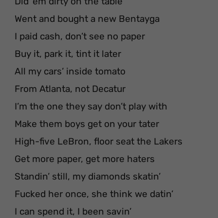
Did ‘em dirty on the table
Went and bought a new Bentayga
I paid cash, don’t see no paper
Buy it, park it, tint it later
All my cars’ inside tomato
From Atlanta, not Decatur
I’m the one they say don’t play with
Make them boys get on your tater
High-five LeBron, floor seat the Lakers
Get more paper, get more haters
Standin’ still, my diamonds skatin’
Fucked her once, she think we datin’
I can spend it, I been savin’