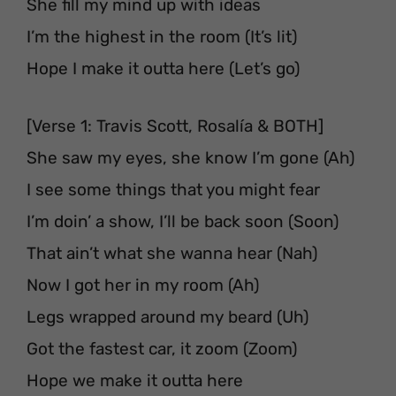
She fill my mind up with ideas
I’m the highest in the room (It’s lit)
Hope I make it outta here (Let’s go)
[Verse 1: Travis Scott, Rosalía & BOTH]
She saw my eyes, she know I’m gone (Ah)
I see some things that you might fear
I’m doin’ a show, I’ll be back soon (Soon)
That ain’t what she wanna hear (Nah)
Now I got her in my room (Ah)
Legs wrapped around my beard (Uh)
Got the fastest car, it zoom (Zoom)
Hope we make it outta here