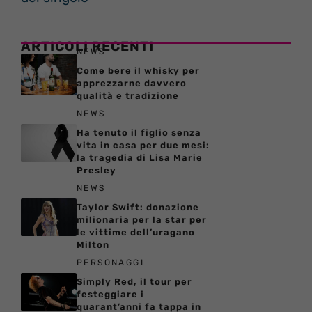
ARTICOLI RECENTI
NEWS
Come bere il whisky per
apprezzarne davvero
qualità e tradizione
NEWS
Ha tenuto il figlio senza
vita in casa per due mesi:
la tragedia di Lisa Marie
Presley
NEWS
Taylor Swift: donazione
milionaria per la star per
le vittime dell’uragano
Milton
PERSONAGGI
Simply Red, il tour per
festeggiare i
quarant’anni fa tappa in