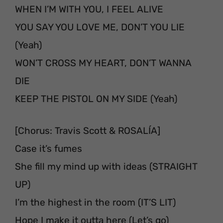
WHEN I’M WITH YOU, I FEEL ALIVE
YOU SAY YOU LOVE ME, DON’T YOU LIE
(Yeah)
WON’T CROSS MY HEART, DON’T WANNA
DIE
KEEP THE PISTOL ON MY SIDE (Yeah)
[Chorus: Travis Scott & ROSALÍA]
Case it’s fumes
She fill my mind up with ideas (STRAIGHT
UP)
I’m the highest in the room (IT’S LIT)
Hope I make it outta here (Let’s go)