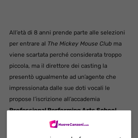
All’età di 8 anni prende parte alle selezioni
per entrare al
The Mickey Mouse Club
ma
viene scartata perché considerata troppo
piccola, ma il direttore dei casting la
presentò ugualmente ad un’agente che
impressionata dalle sue doti vocali le
propose l’iscrizione all’accademia
Professional Performing Arts School
trasferendosi con la madre a
New York
e
ottenendo il suo primo ruolo professionale.