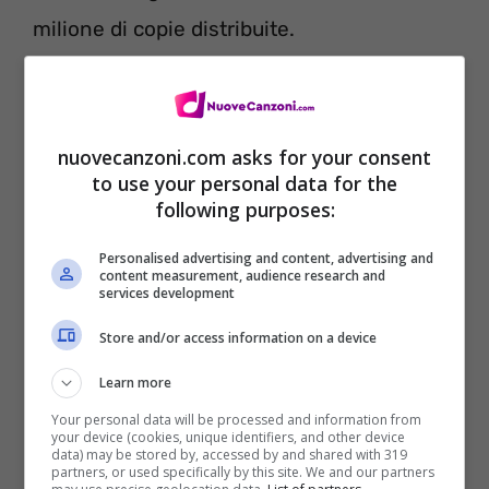
milione di copie distribuite.
Quella che vedete in basso, è l’immagine
relativa alla copertina del disco dopo la
nuovecanzoni.com asks for your consent
quale, potete leggere i titoli di tutte le
to use your personal data for the
following purposes:
canzoni presenti.
Personalised advertising and content, advertising and
content measurement, audience research and
services development
Store and/or access information on a device
Learn more
Your personal data will be processed and information from
your device (cookies, unique identifiers, and other device
data) may be stored by, accessed by and shared with 319
partners, or used specifically by this site. We and our partners