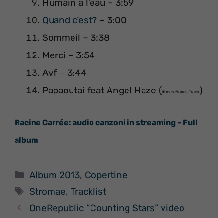
Humain à l’eau – 3:59
Quand c’est?
– 3:00
Sommeil – 3:38
Merci – 3:54
Avf – 3:44
Papaoutai feat Angel Haze (
)
iTunes Bonus Track
Racine Carrée: audio canzoni in streaming – Full
album
Categorie
Album 2013
,
Copertine
Tag
Stromae
,
Tracklist
OneRepublic “Counting Stars” video