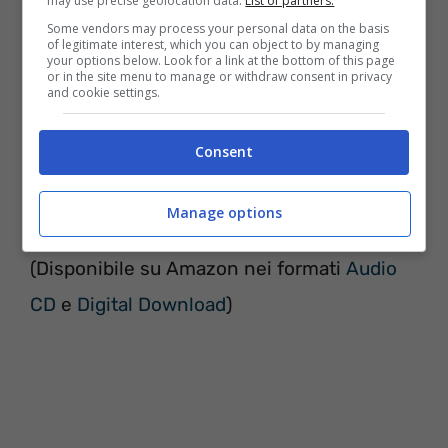
may use precise geolocation data.
List of partners.
Some vendors may process your personal data on the basis
of legitimate interest, which you can object to by managing
your options below. Look for a link at the bottom of this page
or in the site menu to manage or withdraw consent in privacy
and cookie settings.
Consent
Manage options
Tracklist Racine Carrée – Stromae
(Disponibile su Amazon nei formati
Audio
CD
e
Digital Download
)