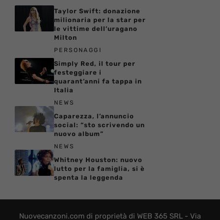
Taylor Swift: donazione
milionaria per la star per
le vittime dell’uragano
Milton
PERSONAGGI
Simply Red, il tour per
festeggiare i
quarant’anni fa tappa in
Italia
NEWS
Caparezza, l’annuncio
social: “sto scrivendo un
nuovo album”
NEWS
Whitney Houston: nuovo
lutto per la famiglia, si è
spenta la leggenda
Nuovecanzoni.com di proprietà di WEB 365 SRL - Via