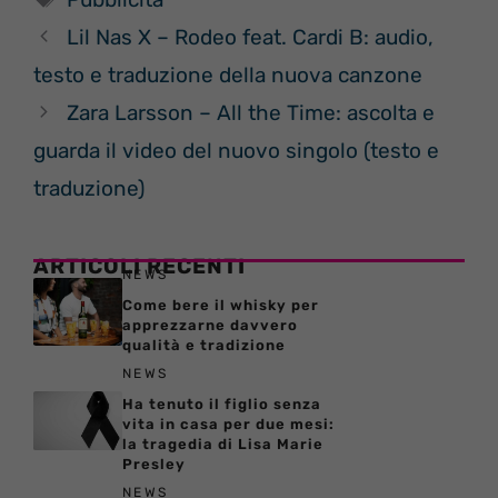
Lil Nas X – Rodeo feat. Cardi B: audio,
testo e traduzione della nuova canzone
Zara Larsson – All the Time: ascolta e
guarda il video del nuovo singolo (testo e
traduzione)
ARTICOLI RECENTI
NEWS
Come bere il whisky per
apprezzarne davvero
qualità e tradizione
NEWS
Ha tenuto il figlio senza
vita in casa per due mesi:
la tragedia di Lisa Marie
Presley
NEWS