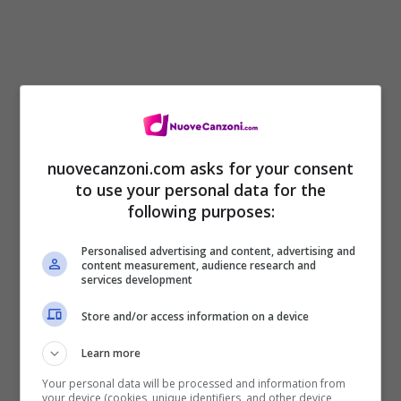
nuovecanzoni.com asks for your consent
to use your personal data for the
following purposes:
E la coinvolgente e contagiosa
canzone
Personalised advertising and content, advertising and
content measurement, audience research and
che fa da colonna sonora alla
pubblicità
?
services development
Qui ho cattive notizie, perché è stata
Store and/or access information on a device
realizzata appositamente per lo spot
Learn more
dall’agenzia
Oeo Musica
e non è quindi
Your personal data will be processed and information from
possibile ascoltarla da nessuna parte. Se
your device (cookies, unique identifiers, and other device