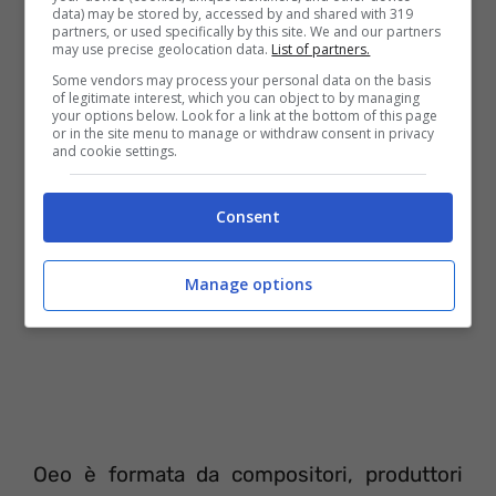
data) may be stored by, accessed by and shared with 319
partners, or used specifically by this site. We and our partners
andate infatti a scorrere la lista nel sito
may use precise geolocation data.
List of partners.
dell’azienda, cliccando sul simbolo “+”,
Some vendors may process your personal data on the basis
of legitimate interest, which you can object to by managing
troverete anche questa campagna.
your options below. Look for a link at the bottom of this page
or in the site menu to manage or withdraw consent in privacy
and cookie settings.
Consent
Manage options
Oeo è formata da compositori, produttori