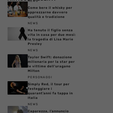
NEWS
Come bere il whisky per
apprezzarne davvero
qualità e tradizione
NEWS
Ha tenuto il figlio senza
vita in casa per due mesi:
la tragedia di Lisa Marie
Presley
NEWS
Taylor Swift: donazione
milionaria per la star per
le vittime dell’uragano
Milton
PERSONAGGI
Simply Red, il tour per
festeggiare i
quarant’anni fa tappa in
Italia
NEWS
Caparezza, l’annuncio