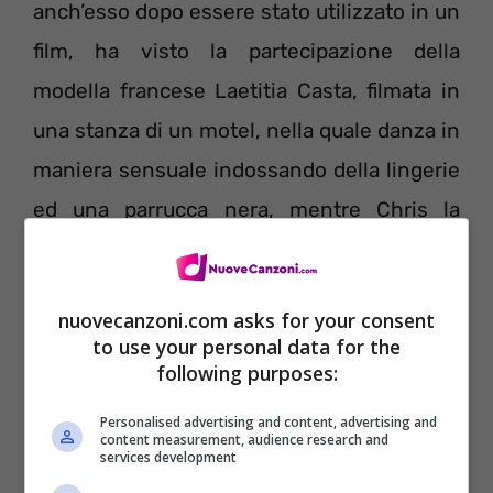
anch’esso dopo essere stato utilizzato in un
film, ha visto la partecipazione della
modella francese Laetitia Casta, filmata in
una stanza di un motel, nella quale danza in
maniera sensuale indossando della lingerie
ed una parrucca nera, mentre Chris la
osserva dall’altra parte di un televisore.
nuovecanzoni.com asks for your consent
to use your personal data for the
following purposes:
Testo Baby Did a Bad Bad Thing –
Personalised advertising and content, advertising and
Chris Isaak
content measurement, audience research and
services development