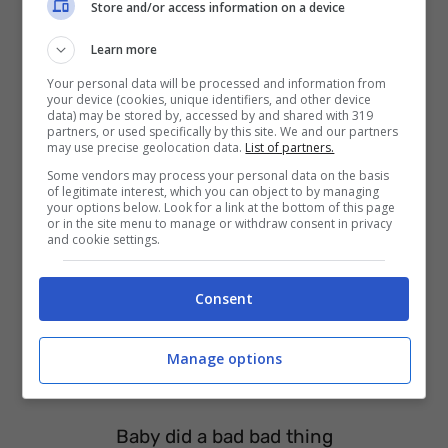
Store and/or access information on a device
Download su:
iTunes
–
Amazon
Learn more
Your personal data will be processed and information from
your device (cookies, unique identifiers, and other device
data) may be stored by, accessed by and shared with 319
partners, or used specifically by this site. We and our partners
may use precise geolocation data.
List of partners.
Some vendors may process your personal data on the basis
of legitimate interest, which you can object to by managing
your options below. Look for a link at the bottom of this page
or in the site menu to manage or withdraw consent in privacy
and cookie settings.
Consent
Audio su:
Spotify
–
Deezer
–
Youtube
–
Manage options
Youtube (Video)
Baby did a bad bad thing