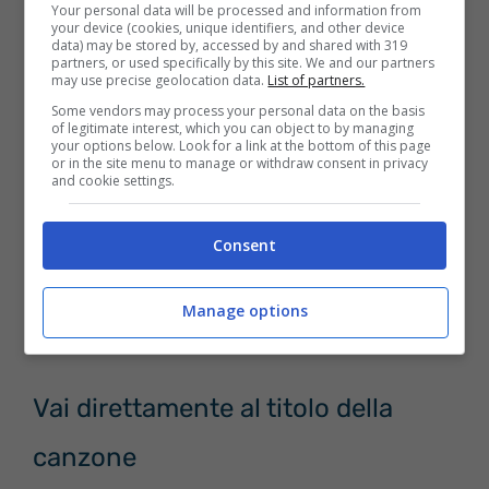
Your personal data will be processed and information from
internazionale nel 2011 nel film Thor, che lo
your device (cookies, unique identifiers, and other device
data) may be stored by, accessed by and shared with 319
vedeva protagonista nei panni del dio del
partners, or used specifically by this site. We and our partners
may use precise geolocation data.
List of partners.
tuono Thor. Con lo stesso ruoto prese
Some vendors may process your personal data on the basis
of legitimate interest, which you can object to by managing
anche parte a Thor: The Dark World (2013).
your options below. Look for a link at the bottom of this page
or in the site menu to manage or withdraw consent in privacy
Thor: Ragnarok, regia di Taika Waititi (2017),
and cookie settings.
ma i carriera ha ottenuto molti ruoli da
Consent
protagonista in film come Rush,
Biancaneve e il cacciatore e Heart of the
Manage options
Sea – Le origini di Moby Dick.
Vai direttamente al titolo della
canzone