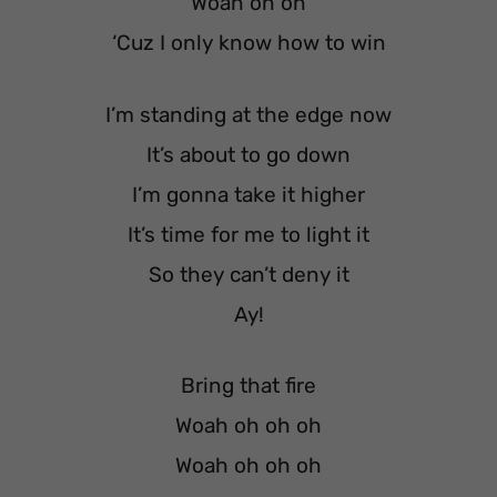
Woah oh oh
‘Cuz I only know how to win
I’m standing at the edge now
It’s about to go down
I’m gonna take it higher
It’s time for me to light it
So they can’t deny it
Ay!
Bring that fire
Woah oh oh oh
Woah oh oh oh