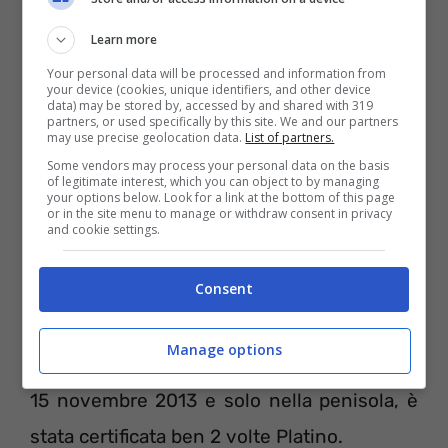
Learn more
Your personal data will be processed and information from
Si intitola
Changes
ed è stata una hit del
your device (cookies, unique identifiers, and other device
data) may be stored by, accessed by and shared with 319
duo francese di musica elettronica Faul &
partners, or used specifically by this site. We and our partners
may use precise geolocation data.
List of partners.
Wad Ad (FAUL (Maxime Ledu) Wad Ad (Camil
Some vendors may process your personal data on the basis
of legitimate interest, which you can object to by managing
Meyer)) e degli Pnau, trio australiano di
your options below. Look for a link at the bottom of this page
or in the site menu to manage or withdraw consent in privacy
musica dance composto da Nick Littlemore,
and cookie settings.
Peter Mayes e Sam Littlemore.
Consent
Scritta dagli stessi Pnau e prodotta dai Faul
Manage options
& Wad Ad, la canzone è stata pubblicata il
15 novembre 2013 e solo nella penisola, è
stata certificata ben 2 volte Platino.