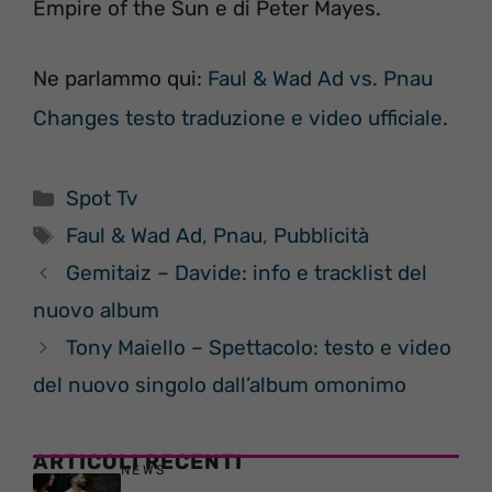
Empire of the Sun e di Peter Mayes.
Ne parlammo qui:
Faul & Wad Ad vs. Pnau
Changes testo traduzione e video ufficiale
.
Categorie
Spot Tv
Tag
Faul & Wad Ad
,
Pnau
,
Pubblicità
Gemitaiz – Davide: info e tracklist del
nuovo album
Tony Maiello – Spettacolo: testo e video
del nuovo singolo dall’album omonimo
ARTICOLI RECENTI
NEWS