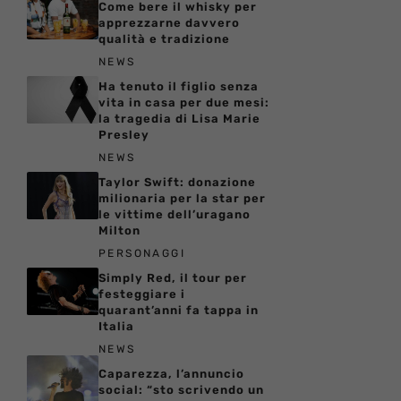
Come bere il whisky per
apprezzarne davvero
qualità e tradizione
NEWS
Ha tenuto il figlio senza
vita in casa per due mesi:
la tragedia di Lisa Marie
Presley
NEWS
Taylor Swift: donazione
milionaria per la star per
le vittime dell’uragano
Milton
PERSONAGGI
Simply Red, il tour per
festeggiare i
quarant’anni fa tappa in
Italia
NEWS
Caparezza, l’annuncio
social: “sto scrivendo un