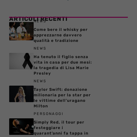
ARTICOLI RECENTI
NEWS
Come bere il whisky per
apprezzarne davvero
qualità e tradizione
NEWS
Ha tenuto il figlio senza
vita in casa per due mesi:
la tragedia di Lisa Marie
Presley
NEWS
Taylor Swift: donazione
milionaria per la star per
le vittime dell’uragano
Milton
PERSONAGGI
Simply Red, il tour per
festeggiare i
quarant’anni fa tappa in