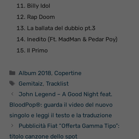
Billy Idol
Rap Doom
La ballata del dubbio pt.3
Inedito (Ft. MadMan & Pedar Poy)
Il Primo
Categorie
Album 2018
,
Copertine
Tag
Gemitaiz
,
Tracklist
John Legend – A Good Night feat.
BloodPop®: guarda il video del nuovo
singolo e leggi il testo e la traduzione
Pubblicità Fiat “Offerta Gamma Tipo”:
titolo canzone dello spot