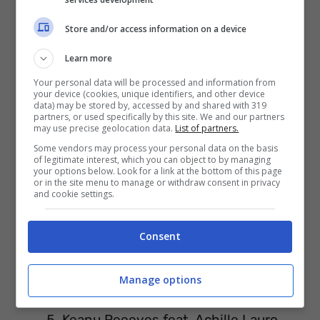
Store and/or access information on a device
Learn more
Your personal data will be processed and information from
your device (cookies, unique identifiers, and other device
data) may be stored by, accessed by and shared with 319
partners, or used specifically by this site. We and our partners
may use precise geolocation data.
List of partners.
Some vendors may process your personal data on the basis
of legitimate interest, which you can object to by managing
Paradise Lost (produzione di Mixer T)
your options below. Look for a link at the bottom of this page
or in the site menu to manage or withdraw consent in privacy
Fuori
(produzione di Mixer T)
and cookie settings.
Oro E Argento (produzione di Mixer T)
Consent
[
Video Ufficiale
]
Tanta Roba Anthem feat. Guè
Manage options
Pequeno
(produzione di Mixer T)
Keanu Reeeves feat. Achille Lauro