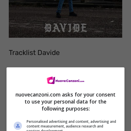
Tracklist Davide
(
CD + Booklet Poster
–
Doppio CD Edizione
deluxe e autografata + QVC Collection
) –
CD
Edizione deluxe
–
Vinile 2 LP Edizione
nuovecanzoni.com asks for your consent
to use your personal data for the
Autografata
–
Download
–
Audio
)
following purposes:
Personalised advertising and content, advertising and
content measurement, audience research and
services development