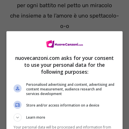
per ogni battito nel petto un miracolo
che insieme a te l’amore è uno spettacolo-
o-o
è tutto uno spettacolo-o-o-o
e allora corro il pericolo-o di sentirmi libero
fra le catene della gente in panico
nuovecanzoni.com asks for your consent
to use your personal data for the
se è vero che la vita è un palcoscenico
following purposes:
io voglio vivere per lo spettacolo-o-o-o
Personalised advertising and content, advertising and
è tutto uno spettacolo-o-o.
content measurement, audience research and
services development
Store and/or access information on a device
Ogni vita è uno spettacolo. Ogni
Learn more
spettacolo ha le sue pause, i
Your personal data will be processed and information from