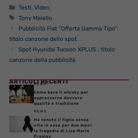
Categorie
Testi
,
Video
Tag
Tony Maiello
Pubblicità Fiat “Offerta Gamma Tipo”:
titolo canzone dello spot
Spot Hyundai Tucson XPLUS : titolo
canzone della pubblicità
ARTICOLI RECENTI
NEWS
Come bere il whisky per
apprezzarne davvero
qualità e tradizione
NEWS
Ha tenuto il figlio senza
vita in casa per due mesi:
la tragedia di Lisa Marie
Presley