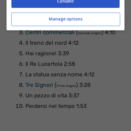
Consent
Sono io quello per strada 3:03
Manage options
Fatti rispettare 3:40
Centri commerciali
(
) 4:10
Secondo singolo
Il treno del nord 4:12
Hai ragione! 3:39
Il Re Lucertola 2:58
La statua senza nome 4:12
Tre Signori
(
) 3:28
Primo singolo
Un pezzo di vita 3:37
Perdersi nel tempo 1:53