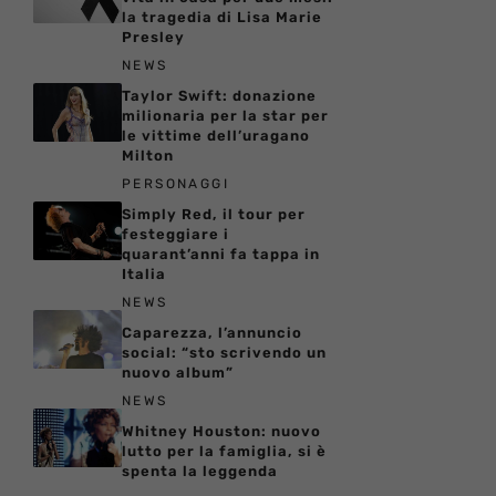
la tragedia di Lisa Marie
Presley
NEWS
Taylor Swift: donazione
milionaria per la star per
le vittime dell’uragano
Milton
PERSONAGGI
Simply Red, il tour per
festeggiare i
quarant’anni fa tappa in
Italia
NEWS
Caparezza, l’annuncio
social: “sto scrivendo un
nuovo album”
NEWS
Whitney Houston: nuovo
lutto per la famiglia, si è
spenta la leggenda