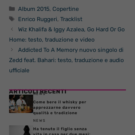
Categorie
Album 2015
,
Copertine
Tag
Enrico Ruggeri
,
Tracklist
Wiz Khalifa & Iggy Azalea, Go Hard Or Go
Home: testo, traduzione e video
Addicted To A Memory nuovo singolo di
Zedd feat. Bahari: testo, traduzione e audio
ufficiale
ARTICOLI RECENTI
NEWS
Come bere il whisky per
apprezzarne davvero
qualità e tradizione
NEWS
Ha tenuto il figlio senza
vita in casa per due mesi: