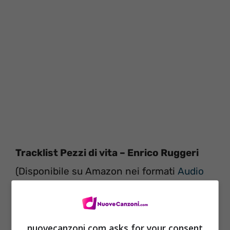
Tracklist Pezzi di vita – Enrico Ruggeri
(Disponibile su Amazon nei formati
Audio
CD
e
Digital Download
)
nuovecanzoni.com asks for your consent