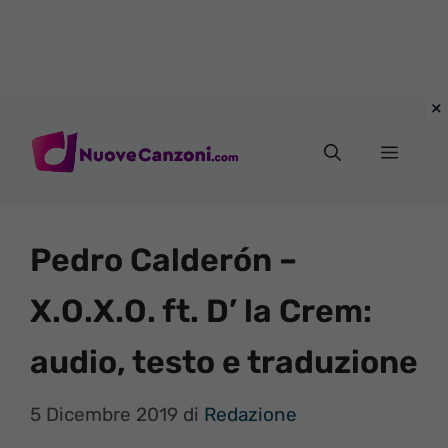
Vai
al
Menu
contenuto
Pedro Calderón –
X.O.X.O. ft. D’ la Crem:
audio, testo e traduzione
5 Dicembre 2019
di
Redazione