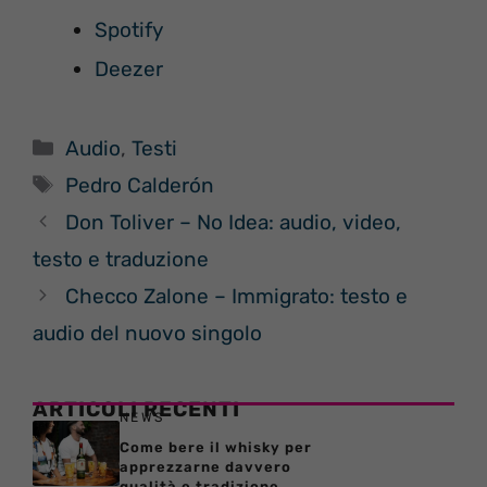
Spotify
Deezer
Categorie
Audio
,
Testi
Tag
Pedro Calderón
Don Toliver – No Idea: audio, video,
testo e traduzione
Checco Zalone – Immigrato: testo e
audio del nuovo singolo
ARTICOLI RECENTI
NEWS
Come bere il whisky per
apprezzarne davvero
qualità e tradizione