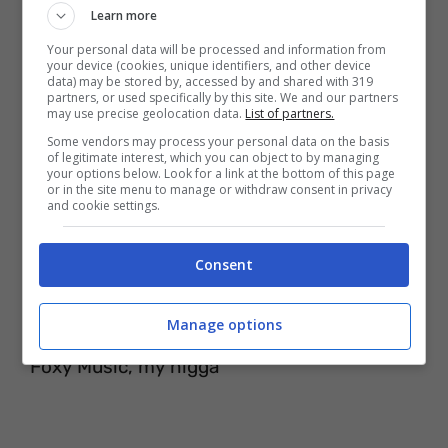
Learn more
Your personal data will be processed and information from
your device (cookies, unique identifiers, and other device
Prr
data) may be stored by, accessed by and shared with 319
partners, or used specifically by this site. We and our partners
Yo’
may use precise geolocation data.
List of partners.
Some vendors may process your personal data on the basis
Pedro Calderón, my nigga
of legitimate interest, which you can object to by managing
your options below. Look for a link at the bottom of this page
Dímelo Fito, mi hermano
or in the site menu to manage or withdraw consent in privacy
and cookie settings.
Fito la R (Ya-Ya-Yango)
La fuerza
Consent
El Daddy
Manage options
Jessy Reyes
Foxy Music, my nigga