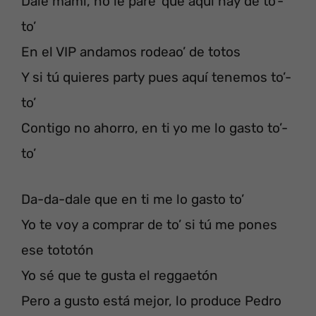
Dale mami, no le pare’ que aquí hay de to’-
to’
En el VIP andamos rodeao’ de totos
Y si tú quieres party pues aquí tenemos to’-
to’
Contigo no ahorro, en ti yo me lo gasto to’-
to’
Da-da-dale que en ti me lo gasto to’
Yo te voy a comprar de to’ si tú me pones
ese tototón
Yo sé que te gusta el reggaetón
Pero a gusto está mejor, lo produce Pedro