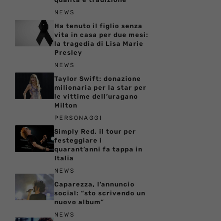
NEWS
Ha tenuto il figlio senza
vita in casa per due mesi:
la tragedia di Lisa Marie
Presley
NEWS
Taylor Swift: donazione
milionaria per la star per
le vittime dell’uragano
Milton
PERSONAGGI
Simply Red, il tour per
festeggiare i
quarant’anni fa tappa in
Italia
NEWS
Caparezza, l’annuncio
social: “sto scrivendo un
nuovo album”
NEWS