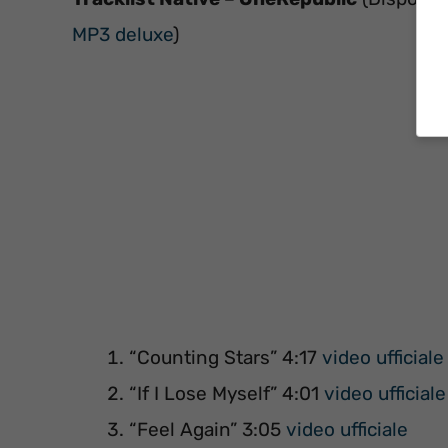
MP3 deluxe
)
“Counting Stars” 4:17
video ufficiale
“If I Lose Myself” 4:01
video ufficiale
“Feel Again” 3:05
video ufficiale