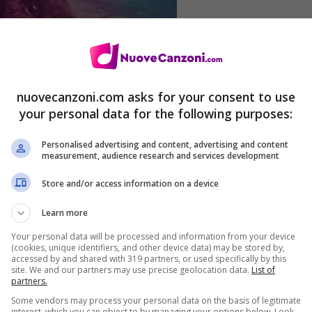
nuovecanzoni.com asks for your consent to use
your personal data for the following purposes:
Personalised advertising and content, advertising and content
measurement, audience research and services development
Store and/or access information on a device
Learn more
Your personal data will be processed and information from your device
(cookies, unique identifiers, and other device data) may be stored by,
accessed by and shared with 319 partners, or used specifically by this
site. We and our partners may use precise geolocation data.
List of
partners.
Some vendors may process your personal data on the basis of legitimate
ile su Amazon nelle versioni
CD Audio
,
MP3
e
interest, which you can object to by managing your options below. Look