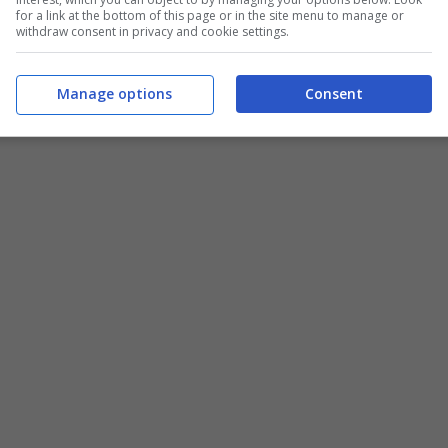
for a link at the bottom of this page or in the site menu to manage or
withdraw consent in privacy and cookie settings.
Manage options
Consent