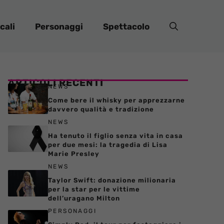
cali
Personaggi
Spettacolo
ARTICOLI RECENTI
NEWS
Come bere il whisky per apprezzarne
davvero qualità e tradizione
NEWS
Ha tenuto il figlio senza vita in casa
per due mesi: la tragedia di Lisa
Marie Presley
NEWS
Taylor Swift: donazione milionaria
per la star per le vittime
dell’uragano Milton
PERSONAGGI