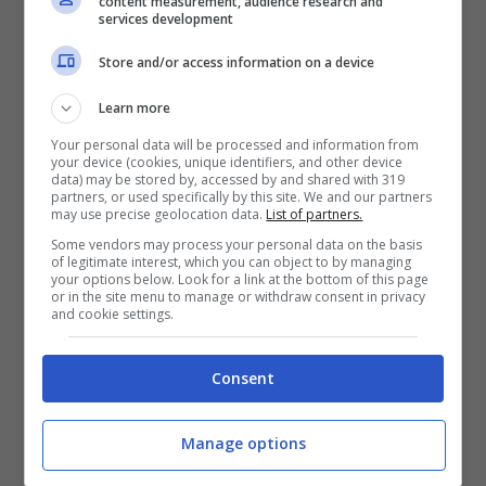
content measurement, audience research and
services development
Store and/or access information on a device
Learn more
(TUTTI)
Your personal data will be processed and information from
your device (cookies, unique identifiers, and other device
Questa volta sono pronto a correre
data) may be stored by, accessed by and shared with 319
partners, or used specifically by this site. We and our partners
Fuggire da questa città e seguire il sole
may use precise geolocation data.
List of partners.
Perché voglio essere tuo, non vuoi essere
Some vendors may process your personal data on the basis
of legitimate interest, which you can object to by managing
your options below. Look for a link at the bottom of this page
mia?
or in the site menu to manage or withdraw consent in privacy
and cookie settings.
Non voglio perdermi nel buio della notte
Questa volta sono pronto a correre
Consent
Ovunque tu ti trovi, appartengo a quel
posto
Manage options
Perché voglio essere libero e voglio essere