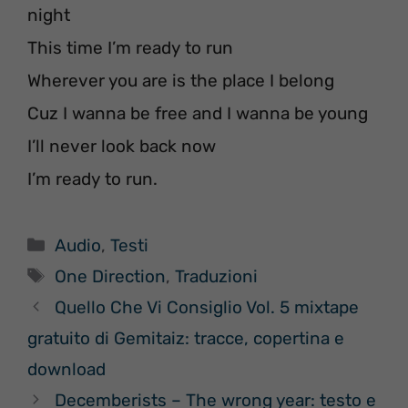
night
This time I’m ready to run
Wherever you are is the place I belong
Cuz I wanna be free and I wanna be young
I’ll never look back now
I’m ready to run.
Categorie
Audio
,
Testi
Tag
One Direction
,
Traduzioni
Quello Che Vi Consiglio Vol. 5 mixtape
gratuito di Gemitaiz: tracce, copertina e
download
Decemberists – The wrong year: testo e