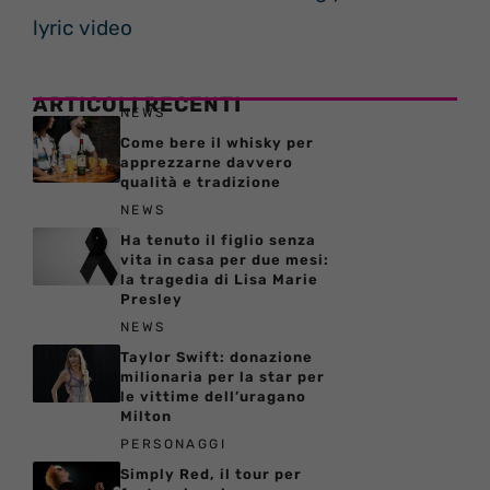
lyric video
ARTICOLI RECENTI
NEWS
Come bere il whisky per
apprezzarne davvero
qualità e tradizione
NEWS
Ha tenuto il figlio senza
vita in casa per due mesi:
la tragedia di Lisa Marie
Presley
NEWS
Taylor Swift: donazione
milionaria per la star per
le vittime dell’uragano
Milton
PERSONAGGI
Simply Red, il tour per