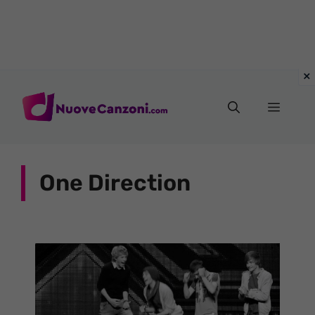
Vai
al
Menu
contenuto
One Direction