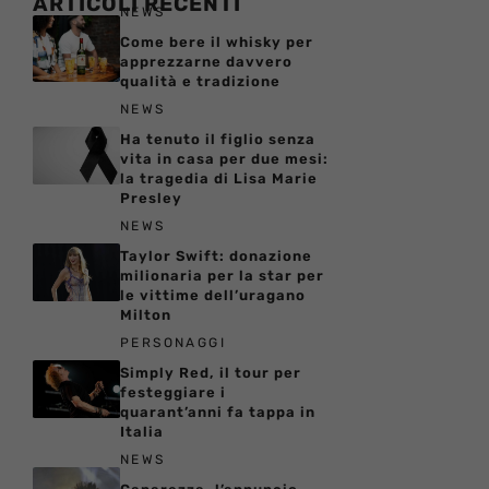
ARTICOLI RECENTI
NEWS
Come bere il whisky per
apprezzarne davvero
qualità e tradizione
NEWS
Ha tenuto il figlio senza
vita in casa per due mesi:
la tragedia di Lisa Marie
Presley
NEWS
Taylor Swift: donazione
milionaria per la star per
le vittime dell’uragano
Milton
PERSONAGGI
Simply Red, il tour per
festeggiare i
quarant’anni fa tappa in
Italia
NEWS