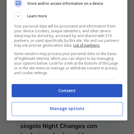
Store and/or access information on a device
dei One Direction a San Siro in
DVD e Blu-Ray: la scaletta
Learn more
1 Dicembre 2014
Your personal data will be processed and information from
your device (cookies, unique identifiers, and other device
data) may be stored by, accessed by and shared with 319
partners, or used specifically by this site. We and our partners
may use precise geolocation data.
List of partners.
Some vendors may process your personal data on the basis
of legitimate interest, which you can object to by managing
your options below. Look for a link at the bottom of this page
or in the site menu to manage or withdraw consent in privacy
and cookie settings.
Consent
Manage options
One Direction: ascolta il nuovo
singolo Night Changes con