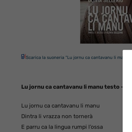
Scarica la suoneria “Lu jornu ca cantavanu li manu” 
Lu jornu ca cantavanu li manu testo – Oli
Lu jornu ca cantavanu li manu
Dintra li vrazza non tornerà
E parru ca la lingua rumpi l’ossa