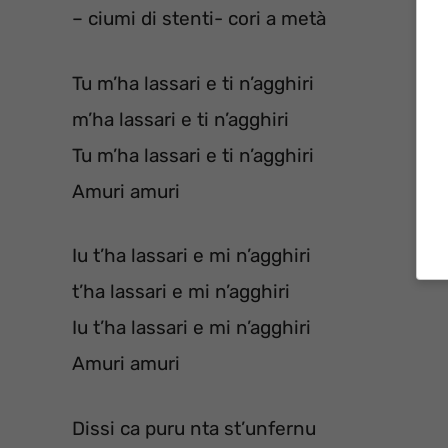
– ciumi di stenti- cori a metà
Tu m’ha lassari e ti n’agghiri
m’ha lassari e ti n’agghiri
Tu m’ha lassari e ti n’agghiri
Amuri amuri
Iu t’ha lassari e mi n’agghiri
t’ha lassari e mi n’agghiri
Iu t’ha lassari e mi n’agghiri
Amuri amuri
Dissi ca puru nta st’unfernu