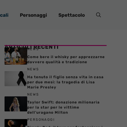
cali
Personaggi
Spettacolo
ARTICOLI RECENTI
NEWS
Come bere il whisky per apprezzarne
davvero qualità e tradizione
NEWS
Ha tenuto il figlio senza vita in casa
per due mesi: la tragedia di Lisa
Marie Presley
NEWS
Taylor Swift: donazione milionaria
per la star per le vittime
dell’uragano Milton
PERSONAGGI