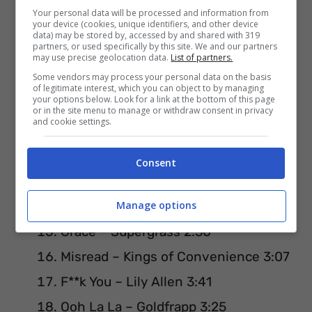
Bohemian Like You – The Dandy
Your personal data will be processed and information from
your device (cookies, unique identifiers, and other device
Warhols 3:29
data) may be stored by, accessed by and shared with 319
partners, or used specifically by this site. We and our partners
Hey Ya! – OutKast 3:58
may use precise geolocation data.
List of partners.
Some vendors may process your personal data on the basis
How To Save a Life (New) – The Fray
of legitimate interest, which you can object to by managing
your options below. Look for a link at the bottom of this page
4:23
or in the site menu to manage or withdraw consent in privacy
and cookie settings.
How You Remind Me – Nickelback
3:43
Consent
Always Where I Need To Be – The
Manage options
Kooks 2:40
Grace – Supergrass 2:30
Misread – Kings of Convenience 3:07
F**k You – Lily Allen 3:41
Ooh La La – Goldfrapp 3:25