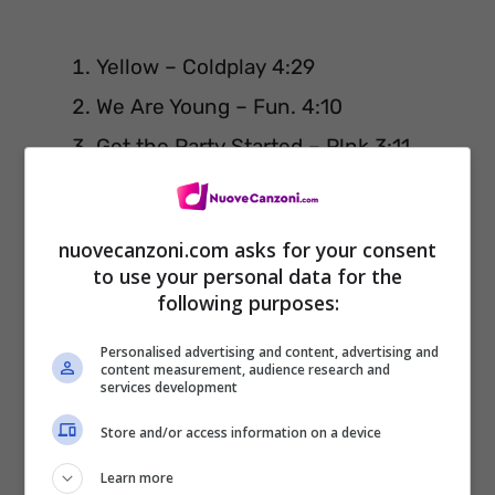
Yellow – Coldplay 4:29
We Are Young – Fun. 4:10
Get the Party Started – P!nk 3:11
Rock DJ – Robbie Williams 4:16
Payphone
(feat. Wiz Khalifa) Maroon 5
nuovecanzoni.com asks for your consent
3:52
to use your personal data for the
following purposes:
One Thing – One Direction 3:17
Complicated – Avril Lavigne 4:05
Personalised advertising and content, advertising and
content measurement, audience research and
Heavy Cross – Gossip 4:03
services development
Black Horse and the Cherry Tree
Store and/or access information on a device
(Radio Version) – KT Tunstall 2:51
Learn more