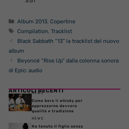
3:51
Categorie
Album 2013
,
Copertine
Tag
Compilation
,
Tracklist
Black Sabbath “13” la tracklist del nuovo
album
Beyoncé “Rise Up” dalla colonna sonora
di Epic: audio
ARTICOLI RECENTI
NEWS
Come bere il whisky per
apprezzarne davvero
qualità e tradizione
NEWS
Ha tenuto il figlio senza