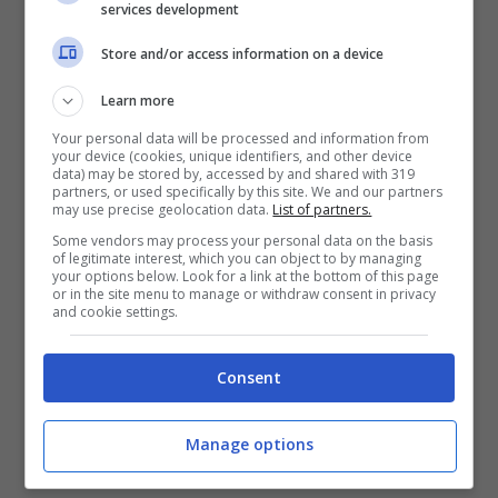
services development
Store and/or access information on a device
Learn more
Your personal data will be processed and information from
your device (cookies, unique identifiers, and other device
data) may be stored by, accessed by and shared with 319
partners, or used specifically by this site. We and our partners
may use precise geolocation data.
List of partners.
Some vendors may process your personal data on the basis
of legitimate interest, which you can object to by managing
“Did You Miss Me” 3:16
your options below. Look for a link at the bottom of this page
or in the site menu to manage or withdraw consent in privacy
and cookie settings.
“
Wrapped Up
” (featuring Travie
McCoy) 3:05
Consent
“
Beautiful to Me
” 4:05
“
Up
” (featuring Demi Lovato) 3:44
Manage options
“
Seasons
” 3:37