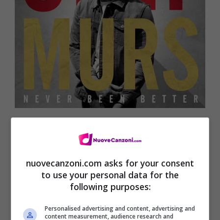
Tracklist Never Been Better – Olly Murs
(Disponibile su Amazon nei formati
Audio
nuovecanzoni.com asks for your consent
CD
,
CD Deluxe
e
Digital Download edizione
to use your personal data for the
deluxe
)
following purposes:
Personalised advertising and content, advertising and
content measurement, audience research and