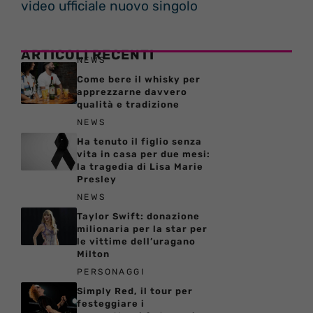
video ufficiale nuovo singolo
ARTICOLI RECENTI
NEWS
Come bere il whisky per
apprezzarne davvero
qualità e tradizione
NEWS
Ha tenuto il figlio senza
vita in casa per due mesi:
la tragedia di Lisa Marie
Presley
NEWS
Taylor Swift: donazione
milionaria per la star per
le vittime dell’uragano
Milton
PERSONAGGI
Simply Red, il tour per
festeggiare i