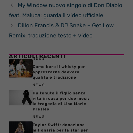
My Window nuovo singolo di Don Diablo
feat. Maluca: guarda il video ufficiale
Dillon Francis & DJ Snake – Get Low
Remix: traduzione testo + video
ARTICOLI RECENTI
NEWS
Come bere il whisky per
apprezzarne davvero
qualità e tradizione
NEWS
Ha tenuto il figlio senza
vita in casa per due mesi:
la tragedia di Lisa Marie
Presley
NEWS
Taylor Swift: donazione
milionaria per la star per