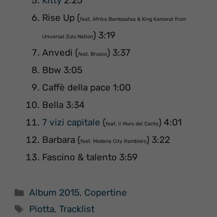
Kitty
2:25
Rise Up (
feat. Afrika Bambaataa & King Kamonzi from
) 3:19
Universal Zulu Nation
Anvedi (
) 3:37
feat. Brusco
Bbw 3:05
Caffè della pace 1:00
Bella 3:34
7 vizi capitale
(
) 4:01
feat. il Muro del Canto
Barbara (
) 3:22
feat. Modena City Ramblers
Fascino & talento 3:59
Categorie
Album 2015
,
Copertine
Tag
Piotta
,
Tracklist