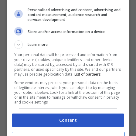
copertina, potete leggere i titoli delle tredici
Personalised advertising and content, advertising and
canzoni incluse in questa nuova uscita
content measurement, audience research and
services development
discografica.
Store and/or access information on a device
Learn more
Your personal data will be processed and information from
your device (cookies, unique identifiers, and other device
data) may be stored by, accessed by and shared with 319
partners, or used specifically by this site. We and our partners
may use precise geolocation data.
List of partners.
Some vendors may process your personal data on the basis
of legitimate interest, which you can object to by managing
your options below. Look for a link at the bottom of this page
or in the site menu to manage or withdraw consent in privacy
and cookie settings.
Consent