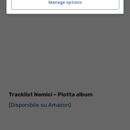
Manage options
Tracklist Nemici – Piotta album
(
Disponibile su Amazon
)