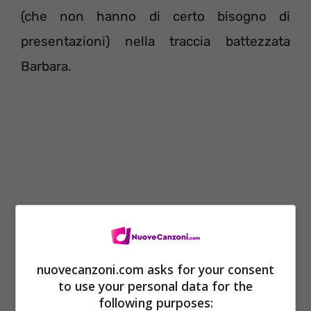
(che non hanno di certo bisogno di
presentazioni) nella traccia battezzata
Barbara.
nuovecanzoni.com asks for your consent
to use your personal data for the
Appena dopo l’immagine relativa alla
following purposes: