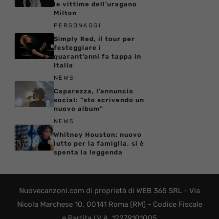
le vittime dell’uragano
Milton
PERSONAGGI
Simply Red, il tour per
festeggiare i
quarant’anni fa tappa in
Italia
NEWS
Caparezza, l’annuncio
social: “sto scrivendo un
nuovo album”
NEWS
Whitney Houston: nuovo
lutto per la famiglia, si è
spenta la leggenda
Nuovecanzoni.com di proprietà di WEB 365 SRL - Via
Nicola Marchese 10, 00141 Roma (RM) - Codice Fiscale
e Partita I.V.A. 12279101005