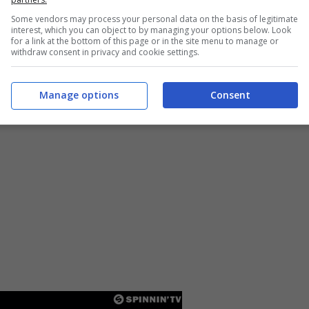
one: apri la mia finestra) e poco altro, tuttavia
Some vendors may process your personal data on the basis of legitimate
interest, which you can object to by managing your options below. Look
ciuto.
for a link at the bottom of this page or in the site menu to manage or
withdraw consent in privacy and cookie settings.
cate sull’immagine in basso.
Manage options
Consent