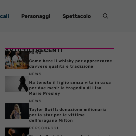
cali
Personaggi
Spettacolo
ARTICOLI RECENTI
NEWS
Come bere il whisky per apprezzarne
davvero qualità e tradizione
NEWS
Ha tenuto il figlio senza vita in casa
per due mesi: la tragedia di Lisa
Marie Presley
NEWS
Taylor Swift: donazione milionaria
per la star per le vittime
dell’uragano Milton
PERSONAGGI