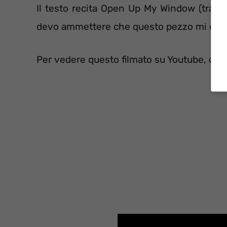
Il testo recita Open Up My Window (traduzi
devo ammettere che questo pezzo mi è pia
Per vedere questo filmato su Youtube, clic