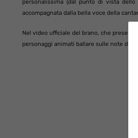
personalissima (dal punto di vista dello
accompagnata dalla bella voce della canta
Nel video ufficiale del brano, che presenta
personaggi animati ballare sulle note di 