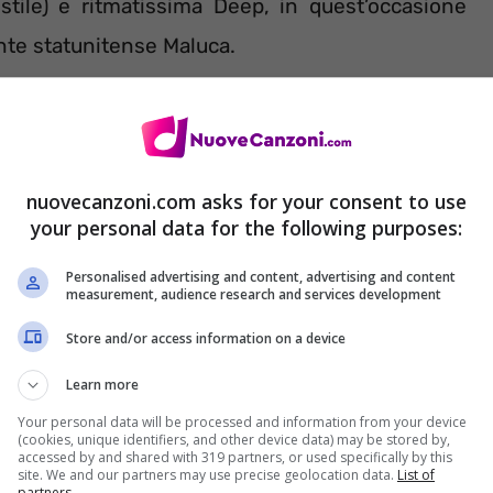
 stile) e ritmatissima Deep, in quest’occasione
nte statunitense Maluca.
 un drop in pieno stile Don Diablo, vediamo tanti
questa canzone, composta da pochissime parole.
nuovecanzoni.com asks for your consent to use
your personal data for the following purposes:
Personalised advertising and content, advertising and content
measurement, audience research and services development
Store and/or access information on a device
Learn more
Your personal data will be processed and information from your device
(cookies, unique identifiers, and other device data) may be stored by,
accessed by and shared with 319 partners, or used specifically by this
site. We and our partners may use precise geolocation data.
List of
partners.