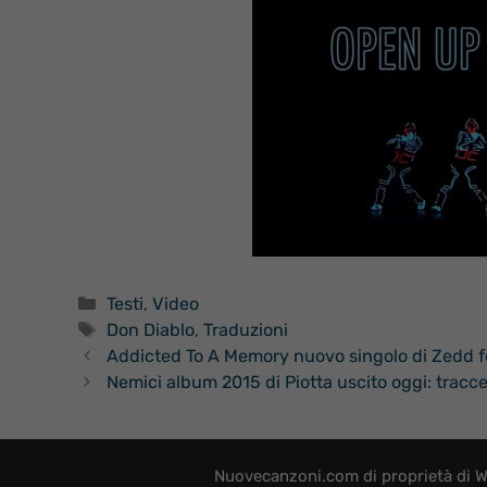
Categorie
Testi
,
Video
Tag
Don Diablo
,
Traduzioni
Addicted To A Memory nuovo singolo di Zedd fea
Nemici album 2015 di Piotta uscito oggi: tracce
Nuovecanzoni.com di proprietà di W