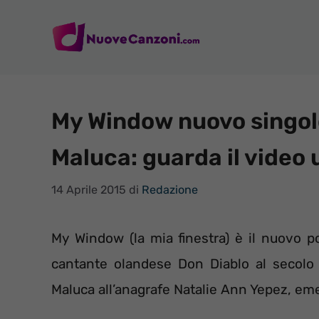
Vai
al
contenuto
My Window nuovo singolo
Maluca: guarda il video u
14 Aprile 2015
di
Redazione
My Window (la mia finestra) è il nuovo po
cantante olandese Don Diablo al secolo 
Maluca all’anagrafe Natalie Ann Yepez, e