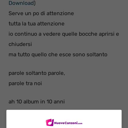
Download
)
Serve un po di attenzione
tutta la tua attenzione
io continuo a vedere quelle bocche aprirsi e
chiudersi
ma tutto quello che esce sono soltanto
parole soltanto parole,
parole tra noi
ah 10 album in 10 anni
direi niente male
sei alla ricerca di Nemo