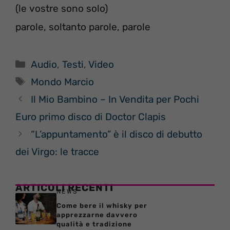
(le vostre sono solo)
parole, soltanto parole, parole
Categorie
Audio
,
Testi
,
Video
Tag
Mondo Marcio
Il Mio Bambino – In Vendita per Pochi
Euro primo disco di Doctor Clapis
“L’appuntamento” è il disco di debutto
dei Virgo: le tracce
ARTICOLI RECENTI
NEWS
Come bere il whisky per
apprezzarne davvero
qualità e tradizione