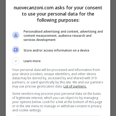
avrai trovato un pesce cane
nuovecanzoni.com asks for your consent
hater regalatemi un amplifon
to use your personal data for the
following purposes:
perchè non vi sento
10 mila euro per un cazzo di rolex? già mi
Personalised advertising and content, advertising and
content measurement, audience research and
services development
serviva tempo!
e le ragazze mi amano
Store and/or access information on a device
manco fossi a le cool jays
Learn more
me ne bombo così tante che
Your personal data will be processed and information from
your device (cookies, unique identifiers, and other device
dovrei abitare a Bombay
data) may be stored by, accessed by and shared with 319
partners, or used specifically by this site. We and our partners
may use precise geolocation data.
List of partners.
quando ascolto questi rapper
Some vendors may process your personal data on the basis
sembra di ascoltare i Coldplay
of legitimate interest, which you can object to by managing
your options below. Look for a link at the bottom of this page
tu stai giù col vero rap
or in the site menu to manage or withdraw consent in privacy
and cookie settings.
io ho messo gù lei