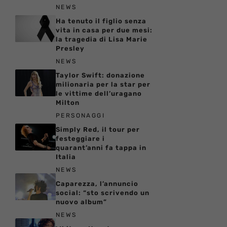
NEWS
Ha tenuto il figlio senza
vita in casa per due mesi:
la tragedia di Lisa Marie
Presley
NEWS
Taylor Swift: donazione
milionaria per la star per
le vittime dell’uragano
Milton
PERSONAGGI
Simply Red, il tour per
festeggiare i
quarant’anni fa tappa in
Italia
NEWS
Caparezza, l’annuncio
social: “sto scrivendo un
nuovo album”
NEWS