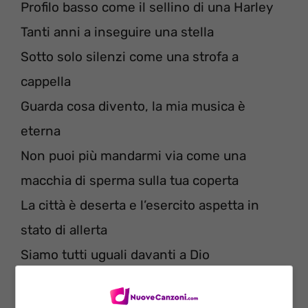
Profilo basso come il sellino di una Harley
Tanti anni a inseguire una stella
Sotto solo silenzi come una strofa a
cappella
Guarda cosa divento, la mia musica è
eterna
Non puoi più mandarmi via come una
macchia di sperma sulla tua coperta
La città è deserta e l’esercito aspetta in
stato di allerta
Siamo tutti uguali davanti a Dio
Di quale dio parli?
Anche il tuo migliore amico muore come Io