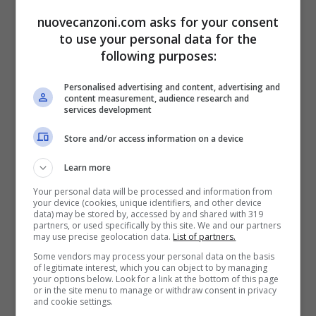
& Marley
nuovecanzoni.com asks for your consent
to use your personal data for the
following purposes:
Fai i tuoi sbagli o fai i tuoi bagagli
Personalised advertising and content, advertising and
Poi come Francia e Inghilterra la Guerra dei
content measurement, audience research and
services development
Cent’anni
Store and/or access information on a device
I missionari diventano dei gendarmi e ti
battezzano nel Bacardi, tu
Learn more
Your personal data will be processed and information from
(Quando te ne vai)
your device (cookies, unique identifiers, and other device
data) may be stored by, accessed by and shared with 319
Ormai è tardi butta l’orologio
partners, or used specifically by this site. We and our partners
may use precise geolocation data.
List of partners.
Qua si parla dei poveracci solo al necrologio
Some vendors may process your personal data on the basis
of legitimate interest, which you can object to by managing
Se la ragione non ce la fa più, il terrore apre
your options below. Look for a link at the bottom of this page
or in the site menu to manage or withdraw consent in privacy
ogni porta come un passepartout
and cookie settings.