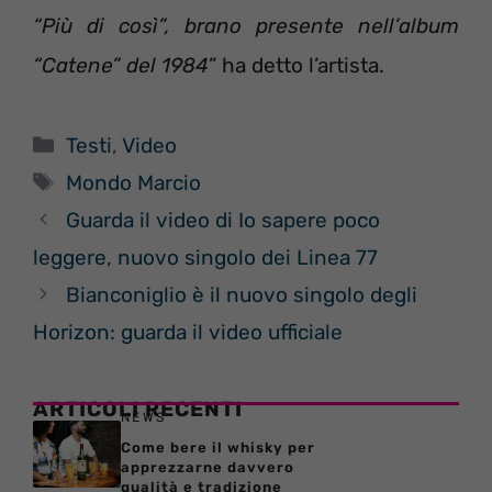
“Più di così”, brano presente nell’album
“Catene” del 1984
” ha detto l’artista.
Categorie
Testi
,
Video
Tag
Mondo Marcio
Guarda il video di Io sapere poco
leggere, nuovo singolo dei Linea 77
Bianconiglio è il nuovo singolo degli
Horizon: guarda il video ufficiale
ARTICOLI RECENTI
NEWS
Come bere il whisky per
apprezzarne davvero
qualità e tradizione