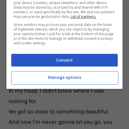
And I came down to nothing
your device (cookies, unique identifiers, and other device
data) may be stored by, accessed by and shared with 319
Feels like the gods left me behind
partners, or used specifically by this site. We and our partners
may use precise geolocation data.
List of partners.
Some vendors may process your personal data on the basis
of legitimate interest, which you can object to by managing
Oh, stavo precipitando dal mio massimo
your options below. Look for a link at the bottom of this page
or in the site menu to manage or withdraw consent in privacy
E sono sceso per nulla
and cookie settings.
Sembra che gli dei mi abbiano
Consent
abbandonato
Manage options
[Pre-Chorus]
In my head, I didn’t know where I was
looking for
We got so close to something beautiful
And now I’m never gonna let you go, you