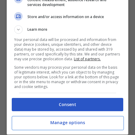
services development
Store and/or access information on a device
Learn more
La-la-la-la, la-la-la-la-la-la-la
Your personal data will be processed and information from
Sì, facciamo i nostri sogni di champagne!
your device (cookies, unique identifiers, and other device
data) may be stored by, accessed by and shared with 319
La-la-la-la, la-la-la-la-la-la-la, ah-la-la-la
partners, or used specifically by this site. We and our partners
may use precise geolocation data.
List of partners.
Si!
Some vendors may process your personal data on the basis
of legitimate interest, which you can object to by managing
La-la-la-la, la-la-la-la-la-la-la
your options below. Look for a link at the bottom of this page
or in the site menu to manage or withdraw consent in privacy
I nostri assi fuori!
and cookie settings.
La-la-la-la, la-la-la-la-la-la-la
Consent
Non ci sono nuovi amici
Manage options