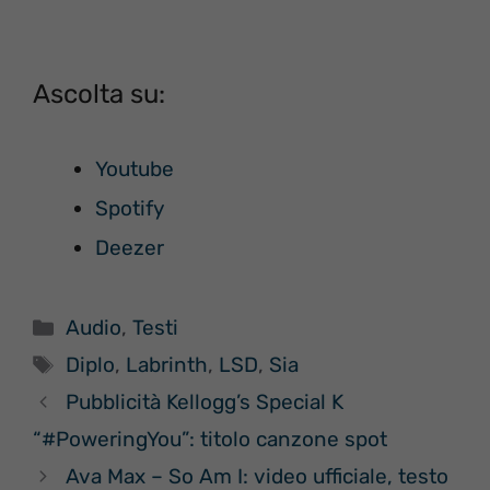
Ascolta su:
Youtube
Spotify
Deezer
Categorie
Audio
,
Testi
Tag
Diplo
,
Labrinth
,
LSD
,
Sia
Pubblicità Kellogg’s Special K
“#PoweringYou”: titolo canzone spot
Ava Max – So Am I: video ufficiale, testo