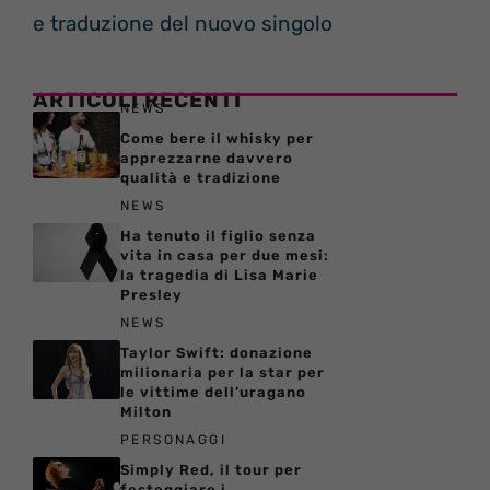
e traduzione del nuovo singolo
ARTICOLI RECENTI
NEWS
Come bere il whisky per
apprezzarne davvero
qualità e tradizione
NEWS
Ha tenuto il figlio senza
vita in casa per due mesi:
la tragedia di Lisa Marie
Presley
NEWS
Taylor Swift: donazione
milionaria per la star per
le vittime dell’uragano
Milton
PERSONAGGI
Simply Red, il tour per
festeggiare i