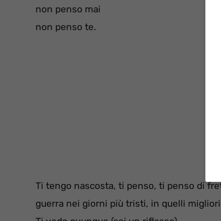
non penso mai
non penso te.
Ti tengo nascosta, ti penso, ti penso di fre
guerra nei giorni più tristi, in quelli migli