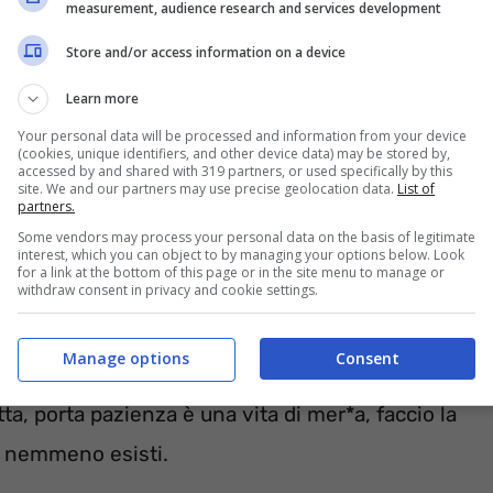
measurement, audience research and services development
Store and/or access information on a device
Learn more
Your personal data will be processed and information from your device
(cookies, unique identifiers, and other device data) may be stored by,
accessed by and shared with 319 partners, or used specifically by this
site. We and our partners may use precise geolocation data.
List of
partners.
Some vendors may process your personal data on the basis of legitimate
interest, which you can object to by managing your options below. Look
for a link at the bottom of this page or in the site menu to manage or
withdraw consent in privacy and cookie settings.
Manage options
Consent
tta, porta pazienza è una vita di mer*a, faccio la
ori nemmeno esisti.