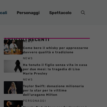
cali
Personaggi
Spettacolo
ARTICOLI RECENTI
NEWS
Come bere il whisky per apprezzarne
davvero qualità e tradizione
NEWS
Ha tenuto il figlio senza vita in casa
per due mesi: la tragedia di Lisa
Marie Presley
NEWS
Taylor Swift: donazione milionaria
per la star per le vittime
dell’uragano Milton
PERSONAGGI