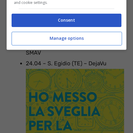
and cookie settings.
14.03 – Lucca – Veleno
21.03 – Padova – Mame
Consent
10.04 – Pescara – Qube Club
Manage options
17.04 – Santa Maria a Vico (CE) –
SMAV
24.04 – S. Egidio (TE) – DejaVu