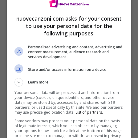
Prima però volevo ricordarvi le prossime
date dell’
instore tour della band
:
nuovecanzoni.com asks for your consent
to use your personal data for the
following purposes:
04.02 – Carpi (MO) – Arci Mattatoyo
Personalised advertising and content, advertising and
05.02 – Milano – Biko
content measurement, audience research and
services development
07.02 – Rosà (VI) – Vinile Club
Store and/or access information on a device
14.02 – Bologna – Locomotiv Club
20.02 – Savigliano (CN) – Circolo
Learn more
Mezcal
Your personal data will be processed and information from
your device (cookies, unique identifiers, and other device
data) may be stored by, accessed by and shared with 319
21.02 – Firenze – Tender
partners, or used specifically by this site. We and our partners
may use precise geolocation data.
List of partners.
27.02 – Trieste – Tetris
Some vendors may process your personal data on the basis
28.02 – Ravenna – Bronson
of legitimate interest, which you can object to by managing
your options below. Look for a link at the bottom of this page
or in the site menu to manage or withdraw consent in privacy
07.03 – Bergamo – Clash Club