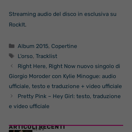
Streaming audio del disco in esclusiva su
RockIt
.
Categorie
Album 2015
,
Copertine
Tag
L'orso
,
Tracklist
Right Here, Right Now nuovo singolo di
Giorgio Moroder con Kylie Minogue: audio
ufficiale, testo e traduzione + video ufficiale
Pretty Pink – Hey Girl: testo, traduzione
e video ufficiale
ARTICOLI RECENTI
NEWS