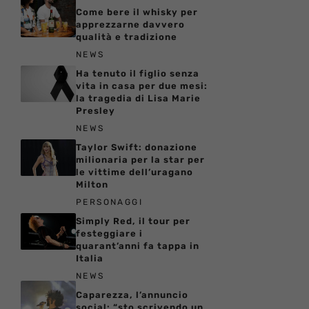
Come bere il whisky per
apprezzarne davvero
qualità e tradizione
NEWS
Ha tenuto il figlio senza
vita in casa per due mesi:
la tragedia di Lisa Marie
Presley
NEWS
Taylor Swift: donazione
milionaria per la star per
le vittime dell’uragano
Milton
PERSONAGGI
Simply Red, il tour per
festeggiare i
quarant’anni fa tappa in
Italia
NEWS
Caparezza, l’annuncio
social: “sto scrivendo un