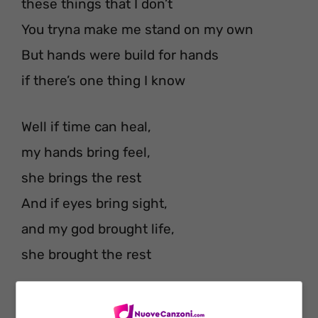
these things that I don’t
You tryna make me stand on my own
But hands were build for hands
if there’s one thing I know
Well if time can heal,
my hands bring feel,
she brings the rest
And if eyes bring sight,
and my god brought life,
she brought the rest