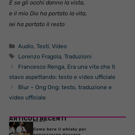
E se gli occhi danno la vista,
e il mio Dio ha portato la vita,
lei ha portato il resto
Categorie
Audio
,
Testi
,
Video
Tag
Lorenzo Fragola
,
Traduzioni
Francesco Renga, Era una vita che ti
stavo aspettando: testo e video ufficiale
Blur – Ong Ong: testo, traduzione e
video ufficiale
ARTICOLI RECENTI
NEWS
Come bere il whisky per
apprezzarne davvero