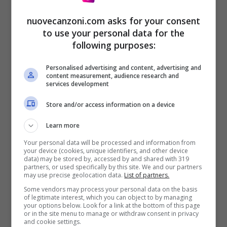
nuovecanzoni.com asks for your consent
to use your personal data for the
following purposes:
Personalised advertising and content, advertising and
content measurement, audience research and
services development
Store and/or access information on a device
Tell me how you get through these nights
Learn more
without the promise of her love
Your personal data will be processed and information from
your device (cookies, unique identifiers, and other device
keeping you blind
data) may be stored by, accessed by and shared with 319
partners, or used specifically by this site. We and our partners
Tell me how you know that you’re right
may use precise geolocation data.
List of partners.
Some vendors may process your personal data on the basis
and pictures are enough
of legitimate interest, which you can object to by managing
your options below. Look for a link at the bottom of this page
to keep fooling your eyes
or in the site menu to manage or withdraw consent in privacy
and cookie settings.