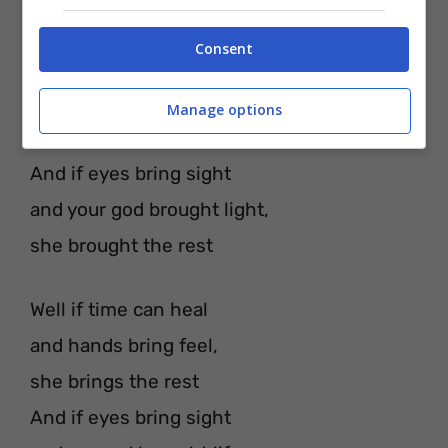
You know cause I yeah,
Consent
Well if time can heal
and my hands bring feel
Manage options
she brings the rest
And if eyes bring sight
and your god brought light,
she brought the rest
Well if time can heal
and hands bring feel,
she brings the rest
And if eyes bring sight