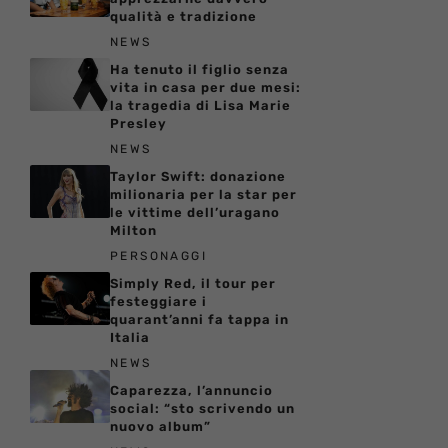
qualità e tradizione
NEWS
Ha tenuto il figlio senza
vita in casa per due mesi:
la tragedia di Lisa Marie
Presley
NEWS
Taylor Swift: donazione
milionaria per la star per
le vittime dell’uragano
Milton
PERSONAGGI
Simply Red, il tour per
festeggiare i
quarant’anni fa tappa in
Italia
NEWS
Caparezza, l’annuncio
social: “sto scrivendo un
nuovo album”