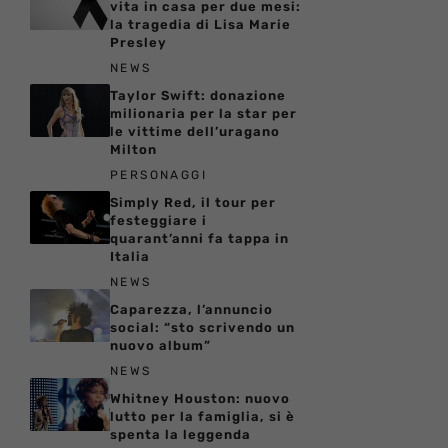
vita in casa per due mesi:
la tragedia di Lisa Marie
Presley
NEWS
Taylor Swift: donazione
milionaria per la star per
le vittime dell’uragano
Milton
PERSONAGGI
Simply Red, il tour per
festeggiare i
quarant’anni fa tappa in
Italia
NEWS
Caparezza, l’annuncio
social: “sto scrivendo un
nuovo album”
NEWS
Whitney Houston: nuovo
lutto per la famiglia, si è
spenta la leggenda