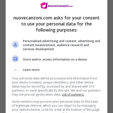
nuovecanzoni.com asks for your consent
to use your personal data for the
following purposes:
Personalised advertising and content, advertising and
content measurement, audience research and
services development
Store and/or access information on a device
Tracklist Live At Rome Olympic Stadium – Muse
Learn more
(Lo trovi su Amazon nei formati:
CD + DVD
,
Your personal data will be processed and information from
your device (cookies, unique identifiers, and other device
CD + Blu-ray, Dual Disc
data) may be stored by, accessed by and shared with 319
,
Diigitale
, )
partners, or used specifically by this site. We and our partners
may use precise geolocation data.
List of partners.
Some vendors may process your personal data on the basis
Supremacy – 5:14 [
]
testo, traduzione e video ufficiale
of legitimate interest, which you can object to by managing
your options below. Look for a link at the bottom of this page
Panic Station – 3:12 [