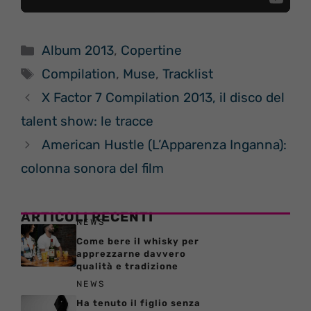
Categorie
Album 2013
,
Copertine
Tag
Compilation
,
Muse
,
Tracklist
X Factor 7 Compilation 2013, il disco del
talent show: le tracce
American Hustle (L’Apparenza Inganna):
colonna sonora del film
ARTICOLI RECENTI
NEWS
Come bere il whisky per
apprezzarne davvero
qualità e tradizione
NEWS
Ha tenuto il figlio senza