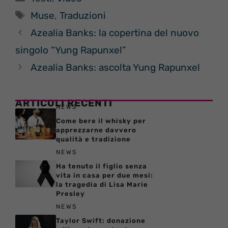
Tag
Muse
,
Traduzioni
Azealia Banks: la copertina del nuovo
singolo “Yung Rapunxel”
Azealia Banks: ascolta Yung Rapunxel
ARTICOLI RECENTI
NEWS
Come bere il whisky per
apprezzarne davvero
qualità e tradizione
NEWS
Ha tenuto il figlio senza
vita in casa per due mesi:
la tragedia di Lisa Marie
Presley
NEWS
Taylor Swift: donazione