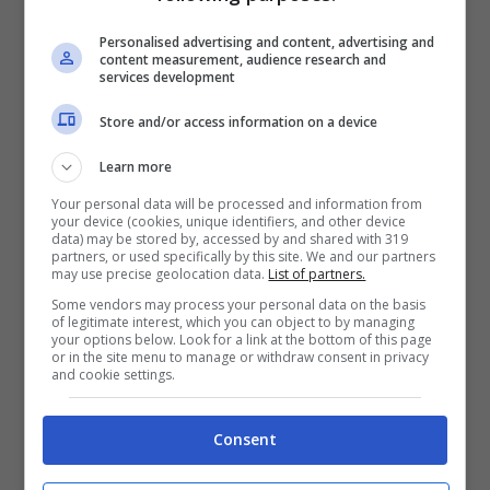
Personalised advertising and content, advertising and
content measurement, audience research and
services development
Store and/or access information on a device
Learn more
Yeah, yeah
Your personal data will be processed and information from
your device (cookies, unique identifiers, and other device
data) may be stored by, accessed by and shared with 319
partners, or used specifically by this site. We and our partners
may use precise geolocation data.
List of partners.
Some vendors may process your personal data on the basis
of legitimate interest, which you can object to by managing
Traduzione Supremacy
your options below. Look for a link at the bottom of this page
or in the site menu to manage or withdraw consent in privacy
and cookie settings.
Ti svegli e scopri che la tua vera
emancipazione è una fantasia
Consent
Tutti i mari si sono sollevati e hanno