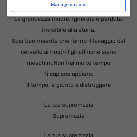
Manage options
sopraffatto il prode.
La grandezza muore, ignorata e perduta,
invisibile alla storia.
Spie ben inserite che fanno il lavaggio del
cervello ai nostri figli affinché siano
meschini.Non hai molto tempo
Ti capisco appieno
Il tempo, è giunto a distruggere
La tua supremazia
Supremazia
La tua supremazia