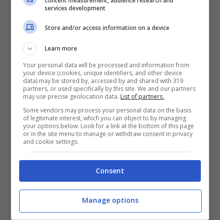
content measurement, audience research and
services development
Riprova, refresha, ricarica, annulla
Store and/or access information on a device
Ormai qua non c’è più nulla
Learn more
Questo bug che mi corrode
Your personal data will be processed and information from
your device (cookies, unique identifiers, and other device
E lo ammetto un po’ mi rode
data) may be stored by, accessed by and shared with 319
partners, or used specifically by this site. We and our partners
È l’hashtag del momento
may use precise geolocation data.
List of partners.
Some vendors may process your personal data on the basis
Ho il telefono al 6%
of legitimate interest, which you can object to by managing
your options below. Look for a link at the bottom of this page
Feed vecchio di tre ore
or in the site menu to manage or withdraw consent in privacy
and cookie settings.
Mi fa tanto male al cuore.
Consent
Sei forte come uno schianto
Su di me vedi il pianto
Manage options
Con le dita io scrollo