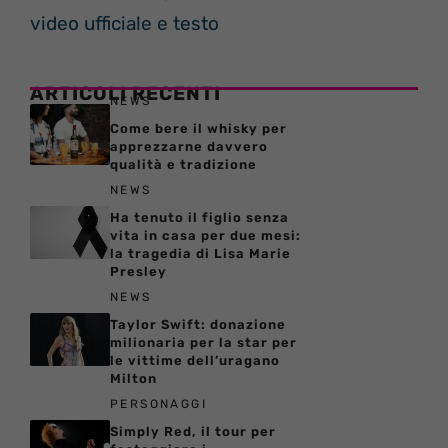
video ufficiale e testo
ARTICOLI RECENTI
NEWS
Come bere il whisky per
apprezzarne davvero
qualità e tradizione
NEWS
Ha tenuto il figlio senza
vita in casa per due mesi:
la tragedia di Lisa Marie
Presley
NEWS
Taylor Swift: donazione
milionaria per la star per
le vittime dell’uragano
Milton
PERSONAGGI
Simply Red, il tour per