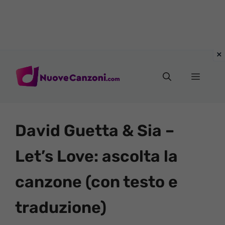
Vai
al
Menu
contenuto
David Guetta & Sia –
Let’s Love: ascolta la
canzone (con testo e
traduzione)