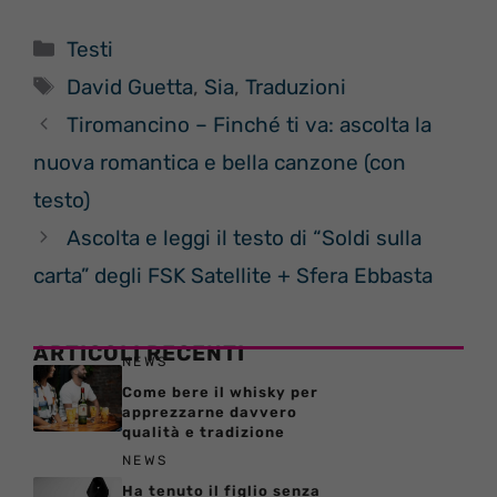
Categorie
Testi
Tag
David Guetta
,
Sia
,
Traduzioni
Tiromancino – Finché ti va: ascolta la
nuova romantica e bella canzone (con
testo)
Ascolta e leggi il testo di “Soldi sulla
carta” degli FSK Satellite + Sfera Ebbasta
ARTICOLI RECENTI
NEWS
Come bere il whisky per
apprezzarne davvero
qualità e tradizione
NEWS
Ha tenuto il figlio senza