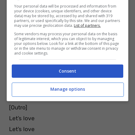
[Post-Rit.]
Your personal data will be processed and information from
your device (cookies, unique identifiers, and other device
Let’s love
data) may be stored by, accessed by and shared with 319
partners, or used specifically by this site. We and our partners
Let’s love
may use precise geolocation data.
List of partners.
Let’s love
Some vendors may process your personal data on the basis
of legitimate interest, which you can object to by managing
your options below. Look for a link at the bottom of this page
Let’s love
or in the site menu to manage or withdraw consent in privacy
and cookie settings.
Let’s love
Let’s love
Consent
And we’ll get through it all together
We’ll get through it all together
Manage options
[Outro]
Let’s love
Let’s love