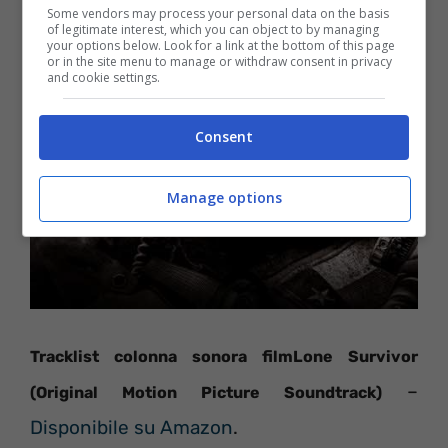
Some vendors may process your personal data on the basis
of legitimate interest, which you can object to by managing
your options below. Look for a link at the bottom of this page
or in the site menu to manage or withdraw consent in privacy
and cookie settings.
Consent
Manage options
Tracklist colonna sonora filmLone Survivor
–
(Original Motion Picture Soundtrack)
Disponibile su Amazon
.