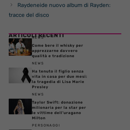
Raydeneide nuovo album di Rayden:
tracce del disco
ARTICOLI RECENTI
NEWS
Come bere il whisky per
apprezzarne davvero
qualità e tradizione
NEWS
Ha tenuto il figlio senza
vita in casa per due mesi:
la tragedia di Lisa Marie
Presley
NEWS
Taylor Swift: donazione
milionaria per la star per
le vittime dell’uragano
Milton
PERSONAGGI