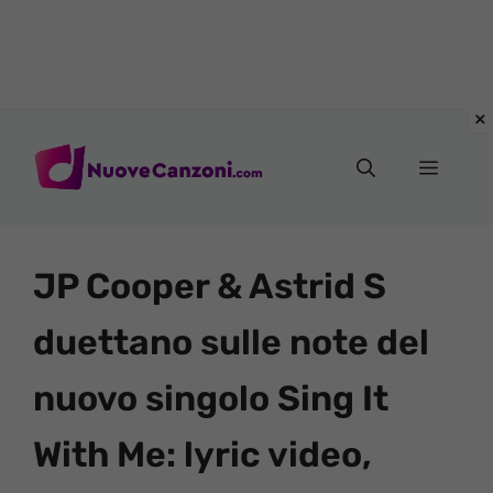
Vai
al
Menu
contenuto
JP Cooper & Astrid S
duettano sulle note del
nuovo singolo Sing It
With Me: lyric video,