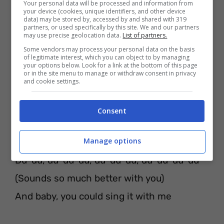
Your personal data will be processed and information from
your device (cookies, unique identifiers, and other device
Du-du, du-du-du, du-du-du, du-du-du
data) may be stored by, accessed by and shared with 319
partners, or used specifically by this site. We and our partners
Du-du, du-du-du, du-du-du, du-du-du
may use precise geolocation data.
List of partners.
Some vendors may process your personal data on the basis
Du-du, du-du-du, du-du-du, du-du-du-du
of legitimate interest, which you can object to by managing
your options below. Look for a link at the bottom of this page
And baby, you could sing it with me
or in the site menu to manage or withdraw consent in privacy
and cookie settings.
Du-du, du-du-du, du-du-du, du-du-du (Da-
da da-da-da da-da)
Consent
Du-du, du-du-du, du-du-du, du-du-du (Da-
Manage options
da da-da-da da-da)
Du-du, du-du-du, du-du-du, du-du-du-du
(Sounds so much better with you)
And baby, you could sing it with me