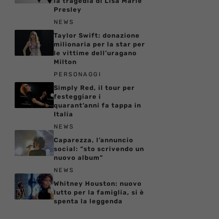
la tragedia di Lisa Marie
Presley
NEWS
Taylor Swift: donazione
milionaria per la star per
le vittime dell’uragano
Milton
PERSONAGGI
Simply Red, il tour per
festeggiare i
quarant’anni fa tappa in
Italia
NEWS
Caparezza, l’annuncio
social: “sto scrivendo un
nuovo album”
NEWS
Whitney Houston: nuovo
lutto per la famiglia, si è
spenta la leggenda