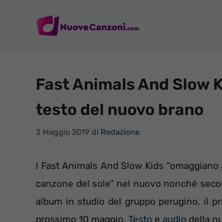
Vai
al
contenuto
Fast Animals And Slow K
testo del nuovo brano
3 Maggio 2019
di
Redazione
I Fast Animals And Slow Kids “omaggiano a 
canzone del sole” nel nuovo nonché seco
album in studio del gruppo perugino, il pr
prossimo 10 maggio.
Testo
e
audio
della n