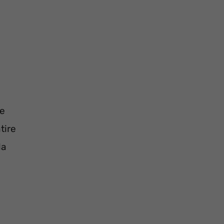
re
tire
la