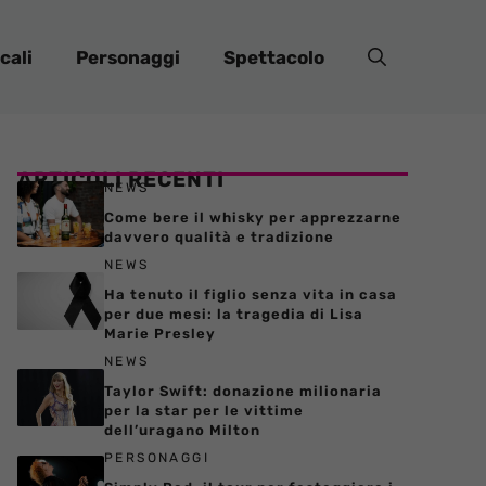
cali
Personaggi
Spettacolo
ARTICOLI RECENTI
NEWS
Come bere il whisky per apprezzarne
davvero qualità e tradizione
NEWS
Ha tenuto il figlio senza vita in casa
per due mesi: la tragedia di Lisa
Marie Presley
NEWS
Taylor Swift: donazione milionaria
per la star per le vittime
dell’uragano Milton
PERSONAGGI