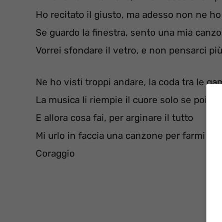
Ho recitato il giusto, ma adesso non ne ho
Se guardo la finestra, sento una mia canz
Vorrei sfondare il vetro, e non pensarci pi
Ne ho visti troppi andare, la coda tra le g
La musica li riempie il cuore solo se poi v
E allora cosa fai, per arginare il tutto
Mi urlo in faccia una canzone per farmi co
Coraggio