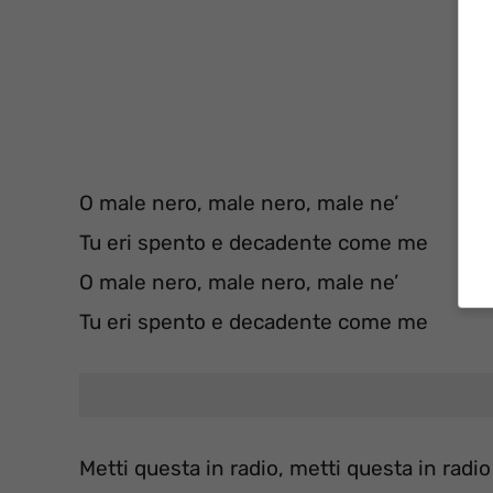
O male nero, male nero, male ne’
Tu eri spento e decadente come me
O male nero, male nero, male ne’
Tu eri spento e decadente come me
Metti questa in radio, metti questa in radio